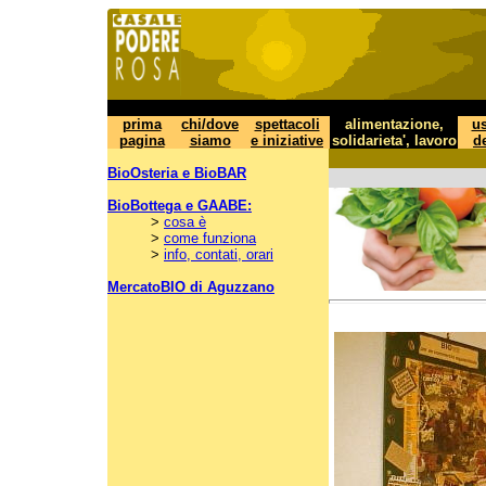
prima
chi/dove
spettacoli
alimentazione,
us
pagina
siamo
e iniziative
solidarieta', lavoro
de
BioOsteria e BioBAR
BioBottega e GAABE:
>
cosa è
>
come funziona
>
info, contati, orari
MercatoBIO di Aguzzano