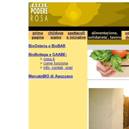
prima
chi/dove
spettacoli
alimentazione,
us
pagina
siamo
e iniziative
solidarieta', lavoro
de
BioOsteria e BioBAR
BioBottega e GAABE:
>
cosa è
>
come funziona
>
info, contati, orari
MercatoBIO di Aguzzano