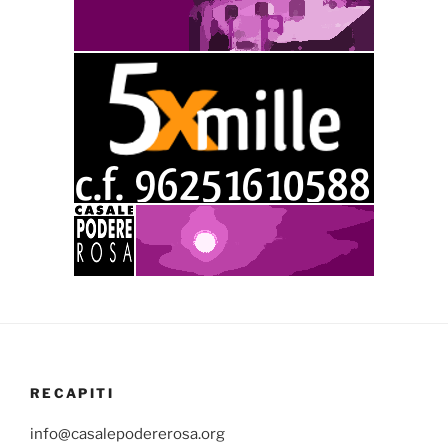
RECAPITI
info@casalepodererosa.org