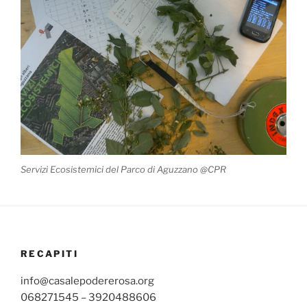
Servizi Ecosistemici del Parco di Aguzzano @CPR
RECAPITI
info@casalepodererosa.org
068271545 – 3920488606