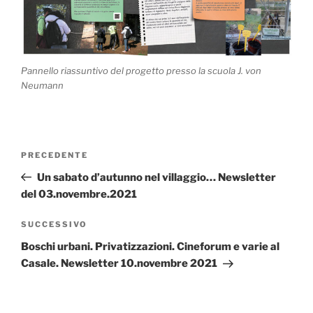
Pannello riassuntivo del progetto presso la scuola J. von
Neumann
Navigazione
Articolo
PRECEDENTE
articoli
precedente:
Un sabato d’autunno nel villaggio… Newsletter
del 03.novembre.2021
Articolo
SUCCESSIVO
successivo
Boschi urbani. Privatizzazioni. Cineforum e varie al
Casale. Newsletter 10.novembre 2021