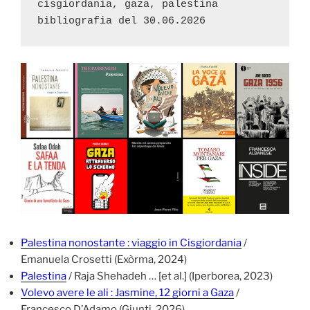
cisgiordania, gaza, palestina

Palestina nonostante : viaggio in Cisgiordania
/
Emanuela Crosetti (Exòrma, 2024)
Palestina
/ Raja Shehadeh … [et al.] (Iperborea, 2023)
Volevo avere le ali : Jasmine, 12 giorni a Gaza
/
Francesco D’Adamo (Giunti, 2026)