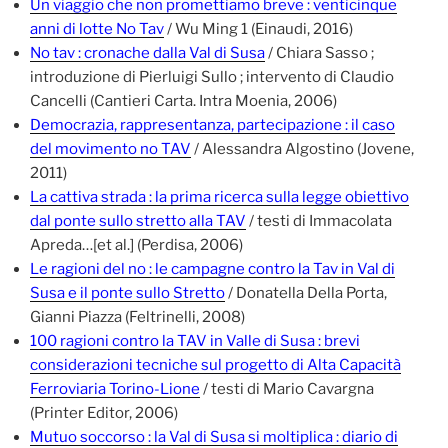
Un viaggio che non promettiamo breve : venticinque
anni di lotte No Tav
/ Wu Ming 1 (Einaudi, 2016)
No tav : cronache dalla Val di Susa
/ Chiara Sasso ;
introduzione di Pierluigi Sullo ; intervento di Claudio
Cancelli (Cantieri Carta. Intra Moenia, 2006)
Democrazia, rappresentanza, partecipazione : il caso
del movimento no TAV
/ Alessandra Algostino (Jovene,
2011)
La cattiva strada : la prima ricerca sulla legge obiettivo
dal ponte sullo stretto alla TAV
/ testi di Immacolata
Apreda…[et al.] (Perdisa, 2006)
Le ragioni del no : le campagne contro la Tav in Val di
Susa e il ponte sullo Stretto
/ Donatella Della Porta,
Gianni Piazza (Feltrinelli, 2008)
100 ragioni contro la TAV in Valle di Susa : brevi
considerazioni tecniche sul progetto di Alta Capacità
Ferroviaria Torino-Lione
/ testi di Mario Cavargna
(Printer Editor, 2006)
Mutuo soccorso : la Val di Susa si moltiplica : diario di