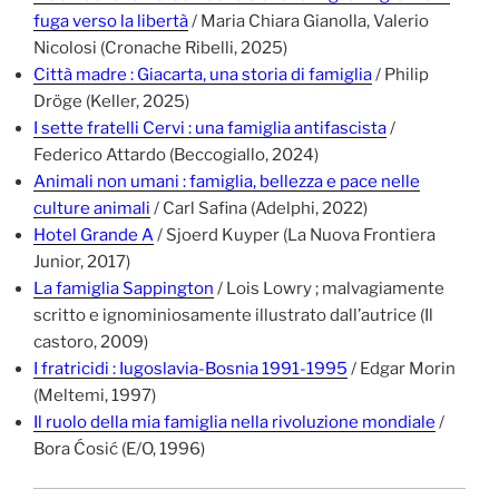
fuga verso la libertà
/ Maria Chiara Gianolla, Valerio
Nicolosi (Cronache Ribelli, 2025)
Città madre : Giacarta, una storia di famiglia
/ Philip
Dröge (Keller, 2025)
I sette fratelli Cervi : una famiglia antifascista
/
Federico Attardo (Beccogiallo, 2024)
Animali non umani : famiglia, bellezza e pace nelle
culture animali
/ Carl Safina (Adelphi, 2022)
Hotel Grande A
/ Sjoerd Kuyper (La Nuova Frontiera
Junior, 2017)
La famiglia Sappington
/ Lois Lowry ; malvagiamente
scritto e ignominiosamente illustrato dall’autrice (Il
castoro, 2009)
I fratricidi : Iugoslavia-Bosnia 1991-1995
/ Edgar Morin
(Meltemi, 1997)
Il ruolo della mia famiglia nella rivoluzione mondiale
/
Bora Ćosić (E/O, 1996)