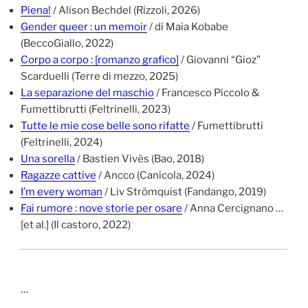
Piena!
/ Alison Bechdel (Rizzoli, 2026)
Gender queer : un memoir
/ di Maia Kobabe
(BeccoGiallo, 2022)
Corpo a corpo : [romanzo grafico]
/ Giovanni “Gioz”
Scarduelli (Terre di mezzo, 2025)
La separazione del maschio
/ Francesco Piccolo &
Fumettibrutti (Feltrinelli, 2023)
Tutte le mie cose belle sono rifatte
/ Fumettibrutti
(Feltrinelli, 2024)
Una sorella
/ Bastien Vivès (Bao, 2018)
Ragazze cattive
/ Ancco (Canicola, 2024)
I’m every woman
/ Liv Strömquist (Fandango, 2019)
Fai rumore : nove storie per osare
/ Anna Cercignano …
[et al.] (Il castoro, 2022)
…