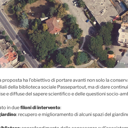
La proposta ha l’obiettivo di portare avanti non solo la conserv
ali della biblioteca sociale Passepartout, ma di dare continui
 e diffuse del sapere scientifico e delle questioni socio-amb
lato in due
filoni di intervento
:
giardino
: recupero e miglioramento di alcuni spazi del giardin