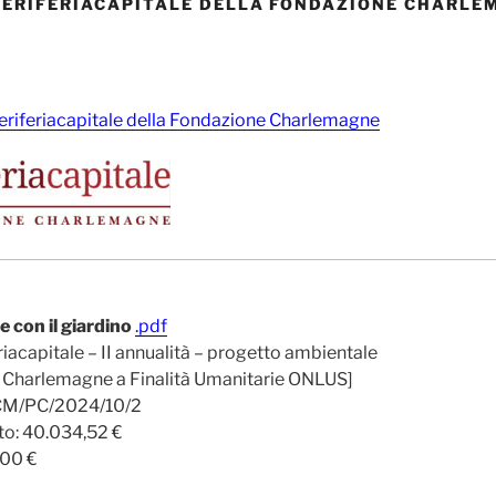
#PERIFERIACAPITALE DELLA FONDAZIONE CHARLE
eriferiacapitale della Fondazione Charlemagne
e con il giardino
.pdf
acapitale – II annualità – progetto ambientale
a Charlemagne a Finalità Umanitarie ONLUS]
FCM/PC/2024/10/2
to: 40.034,52 €
,00 €