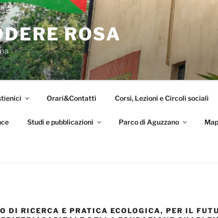
ODERE ROSA
oma
tienici
Orari&Contatti
Corsi, Lezioni e Circoli sociali
nce
Studi e pubblicazioni
Parco di Aguzzano
Map
O DI RICERCA E PRATICA ECOLOGICA, PER IL FUTU