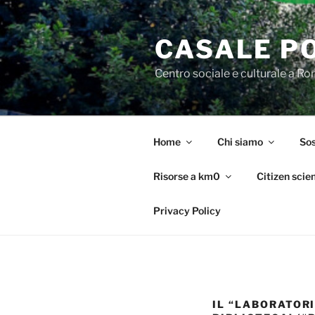
Salta
al
CASALE P
contenuto
Centro sociale e culturale a R
Home
Chi siamo
Sos
Risorse a km0
Citizen scie
Privacy Policy
IL “LABORATORI