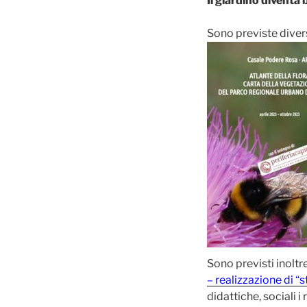
Il giardino diventa 
Sono previste dive
Sono previsti inoltr
– realizzazione di “s
didattiche, sociali 