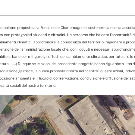
 abbiamo proposto alla Fondazione Charlemagne di sostenere la nostra associaz
ca con protagonisti studenti e cittadini. Un percorso che ha dato l’opportunità d
mbiamenti climatici, approfondire la conoscenza del territorio, ragionare e propo
ttenzione dell’amministrazione locale che, con i dovuti e necessari approfondim
mbito urbano per mitigare gli effetti del cambiamento climatico, per tutelare 
turali. (…) Dunque se le azioni del precedente progetto hanno riguardato il terri
sociazione gestisce, la nuova proposta riporta nel “centro” queste azioni, indiv
cazione ambientale, il luogo di conservazione, condivisione e diffusione del sape
altà sociali del nostro territorio.