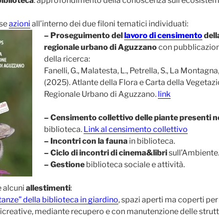
biblioteca
: approfondimento della conoscenza sull’ecosistema
rse
azioni
all’interno dei due filoni tematici individuati:
– Proseguimento del
lavoro di censimento
dell
regionale urbano di Aguzzano
con pubblicazione
della ricerca:
Fanelli, G., Malatesta, L., Petrella, S., La Montagna,
(2025). Atlante della Flora e Carta della Vegetaz
Regionale Urbano di Aguzzano.
link
– Censimento collettivo delle piante presenti n
biblioteca.
Link al censimento collettivo
– Incontri con la fauna
in biblioteca.
– Ciclo di incontri di cinema&libri
sull’Ambiente
– Gestione
biblioteca sociale e attività.
e alcuni
allestimenti
:
tanze” della biblioteca in giardino
, spazi aperti ma coperti per 
i ricreative, mediante recupero e con manutenzione delle strutt