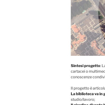
Sintesi progetto
: 
cartacei o multimedi
conoscenze condivise
Il progetto è artico
La biblioteca va in 
studio/lavoro;