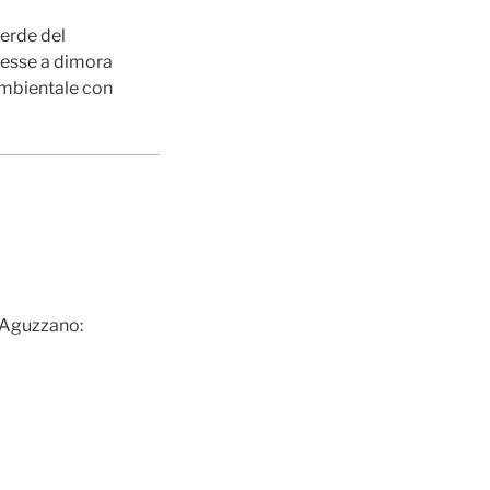
verde del
 messe a dimora
 ambientale con
i Aguzzano: