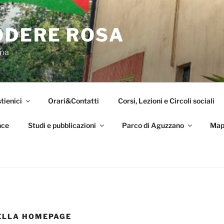
ODERE ROSA
oma
tienici
Orari&Contatti
Corsi, Lezioni e Circoli sociali
nce
Studi e pubblicazioni
Parco di Aguzzano
Map
ELLA HOMEPAGE