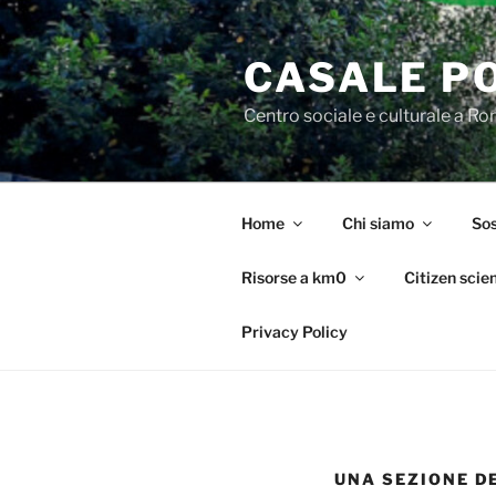
Salta
al
CASALE P
contenuto
Centro sociale e culturale a R
Home
Chi siamo
Sos
Risorse a km0
Citizen scie
Privacy Policy
UNA SEZIONE D