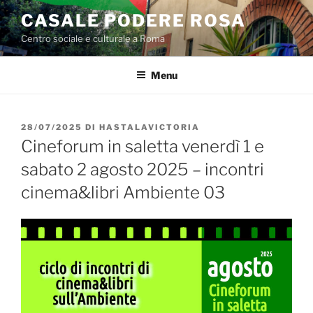
Salta
CASALE PODERE ROSA
al
Centro sociale e culturale a Roma
contenuto
Menu
PUBBLICATO
28/07/2025
DI
HASTALAVICTORIA
IL
Cineforum in saletta venerdì 1 e
sabato 2 agosto 2025 – incontri
cinema&libri Ambiente 03