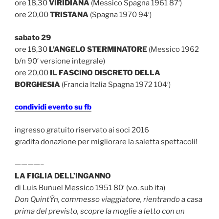
ore 18,30
VIRIDIANA
(Messico Spagna 1961 87′)
ore 20,00
TRISTANA
(Spagna 1970 94′)
sabato 29
ore 18,30
L’ANGELO STERMINATORE
(Messico 1962
b/n 90′ versione integrale)
ore 20,00
IL FASCINO DISCRETO DELLA
BORGHESIA
(Francia Italia Spagna 1972 104′)
condividi evento su fb
ingresso gratuito riservato ai soci 2016
gradita donazione per migliorare la saletta spettacoli!
————–
LA FIGLIA DELL’INGANNO
di Luis Buñuel Messico 1951 80′ (v.o. sub ita)
Don QuintÝn, commesso viaggiatore, rientrando a casa
prima del previsto, scopre la moglie a letto con un