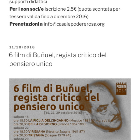
supporti didattici
Per i non soci/e
iscrizione 2,5€ (quota scontata per
tessera valida fino a dicembre 2016)
Prenotazioni a
info@casalepodererosa.org
PUBBLICATO
11/10/2016
IL
6 film di Buñuel, regista critico del
pensiero unico