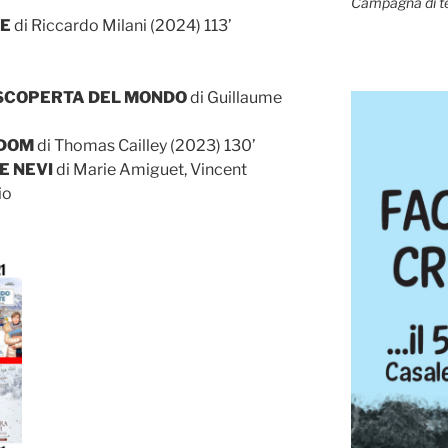
Campagna di t
TE
di Riccardo Milani (2024) 113’
 SCOPERTA DEL MONDO
di Guillaume
GDOM
di Thomas Cailley (2023) 130’
E NEVI
di Marie Amiguet, Vincent
io