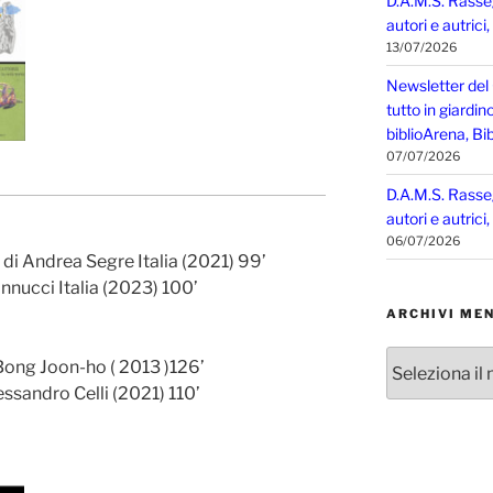
D.A.M.S. Rasse
autori e autrici
13/07/2026
Newsletter del
tutto in giardin
biblioArena, Bib
07/07/2026
D.A.M.S. Rasse
autori e autrici
06/07/2026
di Andrea Segre Italia (2021) 99’
nnucci Italia (2023) 100’
ARCHIVI MEN
Archivi
Bong Joon-ho ( 2013 )126’
mensili
essandro Celli (2021) 110’