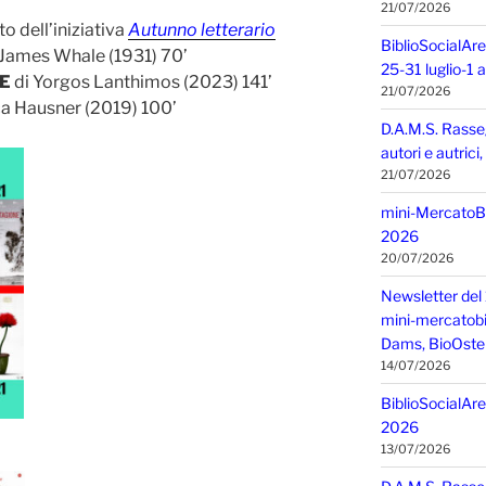
21/07/2026
 dell’iniziativa
Autunno letterario
BiblioSocialAre
 James Whale (1931) 70’
25-31 luglio-1
E
di Yorgos Lanthimos (2023) 141’
21/07/2026
ca Hausner (2019) 100’
D.A.M.S. Rasse
autori e autric
21/07/2026
mini-MercatoBIO
2026
20/07/2026
Newsletter del 
mini-mercatobio,
Dams, BioOster
14/07/2026
BiblioSocialAre
2026
13/07/2026