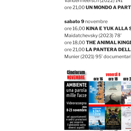
Vandermeersch (2022) 141’
ore 21,00
UN MONDO A PAR
sabato 9
novembre
ore 16,00
KINA E YUK ALLA
Maidatchevsky (2023) 78’
ore 18,00
THE ANIMAL KIN
ore 21,00
LA PANTERA DELL
Munier (2021) 95’ documentar