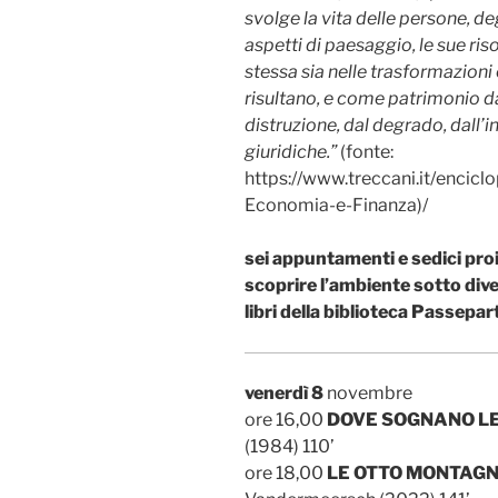
svolge la vita delle persone, deg
aspetti di paesaggio, le sue risor
stessa sia nelle trasformazioni 
risultano, e come patrimonio 
distruzione, dal degrado, dall
giuridiche.”
(fonte:
https://www.treccani.it/encicl
Economia-e-Finanza)/
sei appuntamenti e sedici proi
scoprire l’ambiente sotto dive
libri della biblioteca Passepar
venerdì 8
novembre
ore 16,00
DOVE SOGNANO LE
(1984) 110’
ore 18,00
LE OTTO MONTAG