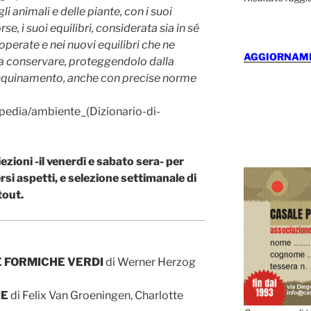
li animali e delle piante, con i suoi
se, i suoi equilibri, considerata sia in sé
operate e nei nuovi equilibri che ne
AGGIORNAMEN
da conservare, proteggendolo dalla
’inquinamento, anche con precise norme
opedia/ambiente_(Dizionario-di-
ezioni -il venerdì e sabato sera- per
rsi aspetti, e selezione settimanale di
tout.
 FORMICHE VERDI
di Werner Herzog
NE
di Felix Van Groeningen, Charlotte