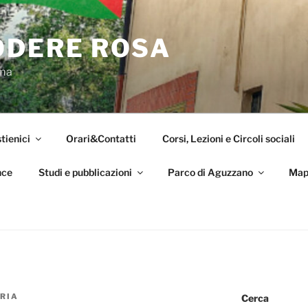
ODERE ROSA
oma
tienici
Orari&Contatti
Corsi, Lezioni e Circoli sociali
nce
Studi e pubblicazioni
Parco di Aguzzano
Map
RIA
Cerca