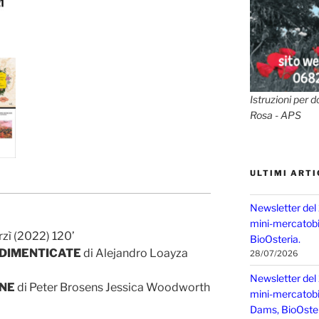
Istruzioni per d
Rosa - APS
ULTIMI ARTI
Newsletter del
mini-mercatobio
rzì (2022) 120’
BioOsteria.
 DIMENTICATE
di Alejandro Loayza
28/07/2026
Newsletter del
ONE
di Peter Brosens Jessica Woodworth
mini-mercatobio,
Dams, BioOster