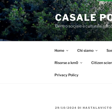
Salta
al
CASALE P
contenuto
Centro sociale e culturale a R
Home
Chi siamo
Sos
Risorse a km0
Citizen scie
Privacy Policy
PUBBLICATO
29/10/2024
DI
HASTALAVICTO
IL