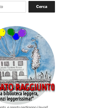
Cerca
nto, e presto partiranno i lavori!