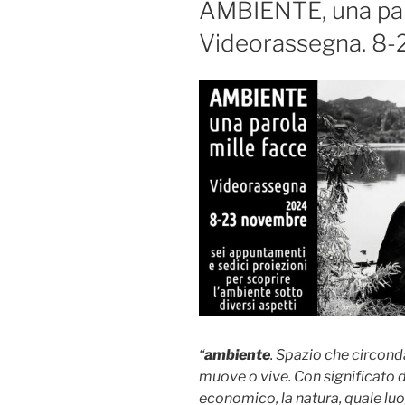
AMBIENTE, una paro
Videorassegna. 8
“
ambiente
. Spazio che circond
muove o vive. Con significato 
economico, la natura, quale luo