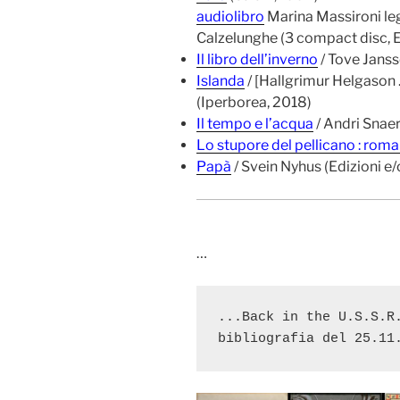
audiolibro
Marina Massironi le
Calzelunghe (3 compact disc, 
Il libro dell’inverno
/ Tove Janss
Islanda
/ [Hallgrimur Helgason …
(Iperborea, 2018)
Il tempo e l’acqua
/ Andri Snae
Lo stupore del pellicano : rom
Papà
/ Svein Nyhus (Edizioni e
…
...Back in the U.S.S.R.