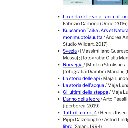
La coda delle volpi : animali, 
Fabrizio Carbone (Orme, 2016)
Kuusamon Taika : Ars et Natura
monimuotoisuutta
/ Andrea Amb
Studio Wildart, 2017)
Svezia
/ [Massimiliano Guareschi
Massa] ; [fotografia: Giulia Ma
Norvegia
/ [Morten Stroksnes … e
[fotografia: Diambra Mariani] 
La storia delle api
/ Maja Lunde (
La storia dell’acqua
/ Maja Lun
Gli ultimi della steppa
/ Maja Lu
L’anno della lepre
/ Arto Paasil
(Iperborea, 2019)
Tutto il teatro , 4
/ Henrik Ibsen
Pippi Calzelunghe / Astrid Lin
libro
(Salani, 1994)