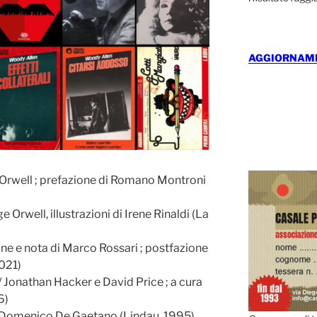
AGGIORNAMEN
Orwell ; prefazione di Romano Montroni
e Orwell, illustrazioni di Irene Rinaldi (La
one e nota di Marco Rossari ; postfazione
021)
/ Jonathan Hacker e David Price ; a cura
6)
 Domenico De Gaetano (Lindau, 1995)