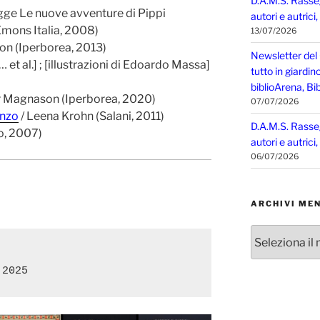
D.A.M.S. Rasse
gge Le nuove avventure di Pippi
autori e autrici
Emons Italia, 2008)
13/07/2026
on (Iperborea, 2013)
Newsletter del
 et al.] ; [illustrazioni di Edoardo Massa]
tutto in giardin
biblioArena, Bib
r Magnason (Iperborea, 2020)
07/07/2026
anzo
/ Leena Krohn (Salani, 2011)
D.A.M.S. Rasse
/o, 2007)
autori e autrici
06/07/2026
ARCHIVI MEN
Archivi
mensili

