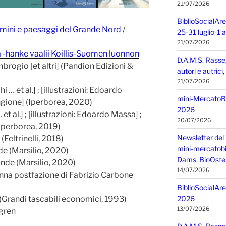
21/07/2026
BiblioSocialAre
uomini e paesaggi del Grande Nord
/
25-31 luglio-1
21/07/2026
 -hanke vaalii Koillis-Suomen luonnon
D.A.M.S. Rasse
rogio [et altri] (Pandion Edizioni &
autori e autric
21/07/2026
 … et al.] ; [illustrazioni: Edoardo
mini-MercatoBIO
ngione] (Iperborea, 2020)
2026
t al.] ; [illustrazioni: Edoardo Massa] ;
20/07/2026
(Iperborea, 2019)
Newsletter del 
Feltrinelli, 2018)
mini-mercatobio,
de (Marsilio, 2020)
Dams, BioOster
nde (Marsilio, 2020)
14/07/2026
inna postfazione di Fabrizio Carbone
BiblioSocialAre
 (Grandi tascabili economici, 1993)
2026
13/07/2026
dgren