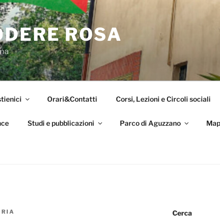
ODERE ROSA
oma
tienici
Orari&Contatti
Corsi, Lezioni e Circoli sociali
nce
Studi e pubblicazioni
Parco di Aguzzano
Map
ORIA
Cerca