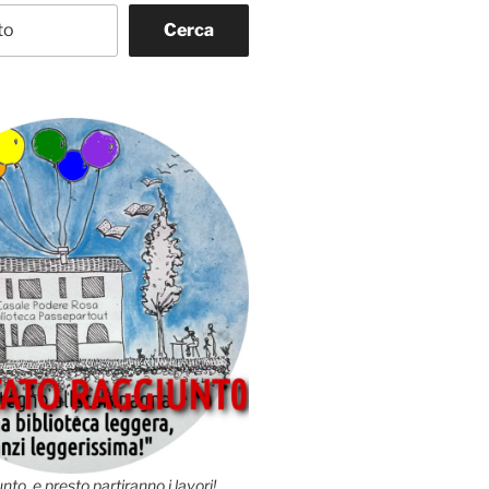
Cerca
nto, e presto partiranno i lavori!