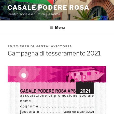
Salta
CASALE PODERE ROSA
al
Centro sociale e culturale a Roma
contenuto
Menu
PUBBLICATO
29/12/2020
DI
HASTALAVICTORIA
IL
Campagna di tesseramento 2021