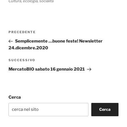
Cultura, ecologia, socialità
Navigazione
Articolo
PRECEDENTE
articoli
precedente:
Semplicemente …buone feste! Newsletter
24.dicembre.2020
Articolo
SUCCESSIVO
successivo
MercatoBIO sabato 16 gennaio 2021
Cerca
Cerca