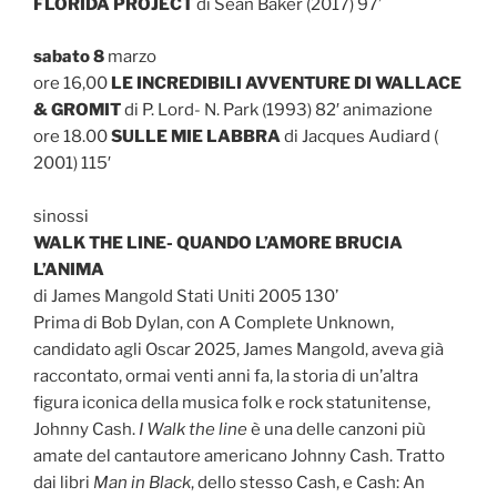
FLORIDA PROJECT
di Sean Baker (2017) 97’
sabato 8
marzo
ore 16,00
LE INCREDIBILI AVVENTURE DI WALLACE
& GROMIT
di P. Lord- N. Park (1993) 82′ animazione
ore 18.00
SULLE MIE LABBRA
di Jacques Audiard (
2001) 115′
sinossi
WALK THE LINE- QUANDO L’AMORE BRUCIA
L’ANIMA
di James Mangold Stati Uniti 2005 130’
Prima di Bob Dylan, con A Complete Unknown,
candidato agli Oscar 2025, James Mangold, aveva già
raccontato, ormai venti anni fa, la storia di un’altra
figura iconica della musica folk e rock statunitense,
Johnny Cash.
I Walk the line
è una delle canzoni più
amate del cantautore americano Johnny Cash. Tratto
dai libri
Man in Black
, dello stesso Cash, e Cash: An