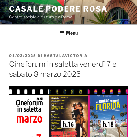
Salta
CASALE PODERE ROSA
al
Centro sociale e culturale a Roma
contenuto
Menu
PUBBLICATO
04/03/2025
DI
HASTALAVICTORIA
IL
Cineforum in saletta venerdì 7 e
sabato 8 marzo 2025