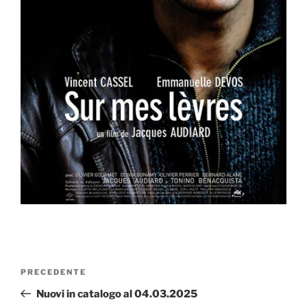
Navigazione
Articolo
PRECEDENTE
articoli
precedente:
Nuovi in catalogo al 04.03.2025