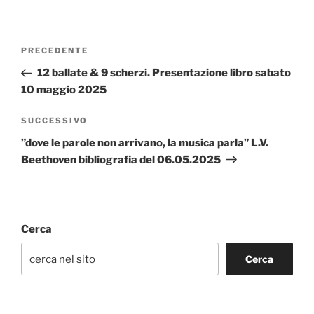
Navigazione
Articolo
PRECEDENTE
articoli
precedente:
12 ballate & 9 scherzi. Presentazione libro sabato
10 maggio 2025
Articolo
SUCCESSIVO
successivo
”dove le parole non arrivano, la musica parla” L.V.
Beethoven bibliografia del 06.05.2025
Cerca
Cerca