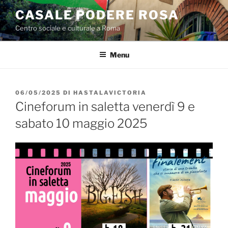
Salta
CASALE PODERE ROSA
al
Centro sociale e culturale a Roma
contenuto
Menu
PUBBLICATO
06/05/2025
DI
HASTALAVICTORIA
IL
Cineforum in saletta venerdì 9 e
sabato 10 maggio 2025