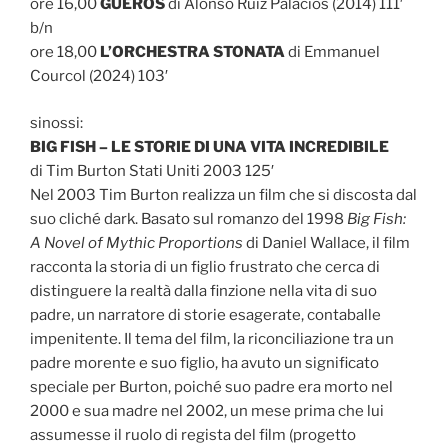
ore 16,00
GUEROS
di Alonso Ruiz Palacios (2014) 111′
b/n
ore 18,00
L’ORCHESTRA STONATA
di Emmanuel
Courcol (2024) 103′
sinossi:
BIG FISH – LE STORIE DI UNA VITA INCREDIBILE
di Tim Burton Stati Uniti 2003 125′
Nel 2003 Tim Burton realizza un film che si discosta dal
suo cliché dark. Basato sul romanzo del 1998
Big Fish:
A Novel of Mythic Proportions
di Daniel Wallace, il film
racconta la storia di un figlio frustrato che cerca di
distinguere la realtà dalla finzione nella vita di suo
padre, un narratore di storie esagerate, contaballe
impenitente. Il tema del film, la riconciliazione tra un
padre morente e suo figlio, ha avuto un significato
speciale per Burton, poiché suo padre era morto nel
2000 e sua madre nel 2002, un mese prima che lui
assumesse il ruolo di regista del film (progetto