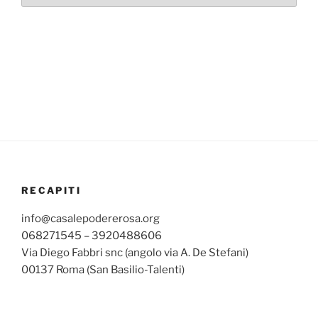
mensili
RECAPITI
info@casalepodererosa.org
068271545 – 3920488606
Via Diego Fabbri snc (angolo via A. De Stefani)
00137 Roma (San Basilio-Talenti)