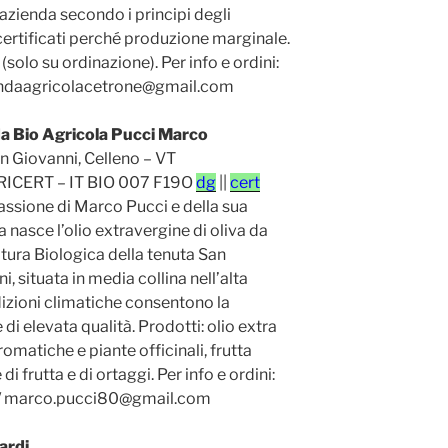
 azienda secondo i principi degli
ertificati perché produzione marginale.
(solo su ordinazione). Per info e ordini:
ndaagricolacetrone@gmail.com
a Bio Agricola Pucci Marco
n Giovanni, Celleno – VT
ICERT – IT BIO 007 F19O
dg
||
cert
assione di Marco Pucci e della sua
a nasce l’olio extravergine di oliva da
tura Biologica della tenuta San
i, situata in media collina nell’alta
ndizioni climatiche consentono la
di elevata qualità. Prodotti: olio extra
aromatiche e piante officinali, frutta
di frutta e di ortaggi. Per info e ordini:
/ marco.pucci80@gmail.com
ardi