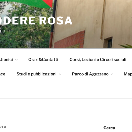
ODERE ROSA
oma
tienici
Orari&Contatti
Corsi, Lezioni e Circoli sociali
nce
Studi e pubblicazioni
Parco di Aguzzano
Map
RIA
Cerca