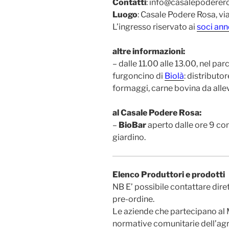
Contatti
: info@casalepoderer
Luogo
: Casale Podere Rosa, vi
L’ingresso riservato ai
soci ann
altre informazioni:
– dalle 11.00 alle 13.00, nel par
furgoncino di
Biolà
: distributo
formaggi, carne bovina da alle
al Casale Podere Rosa:
–
BioBar
aperto dalle ore 9 con 
giardino.
Elenco Produttori e prodotti
NB E’ possibile contattare dire
pre-ordine.
Le aziende che partecipano al
normative comunitarie dell’agr