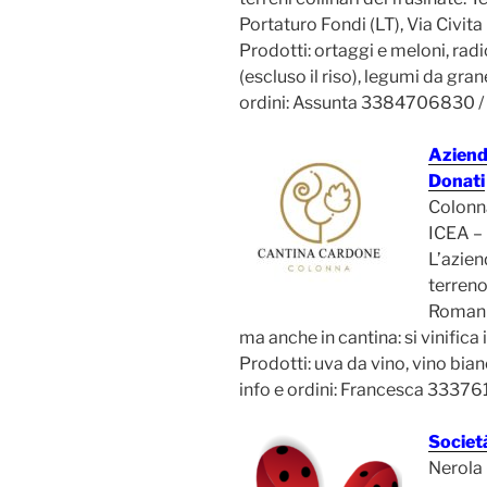
Portaturo Fondi (LT), Via Civit
Prodotti: ortaggi e meloni, radici
(escluso il riso), legumi da gran
ordini: Assunta 3384706830 /
Aziend
Donati
Colonn
ICEA –
L’azie
terreno 
Romani 
ma anche in cantina: si vinifica 
Prodotti: uva da vino, vino bian
info e ordini: Francesca 333
Societ
Nerola