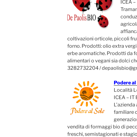
ICEA –
Tramand
conduzi
agricol
affianc
coltivazioni orticole, piccoli f
forno. Prodotti: olio extra vergin
erbe aromatiche. Prodotti da fo
alimentari o vegani sia dolci che 
3282732204 / depaolisbio@g
Podere al 
Località L
ICEA – IT
L’azienda 
familiare 
generazio
vendita di formaggi bio di pec
freschi, semistagionati e stagio