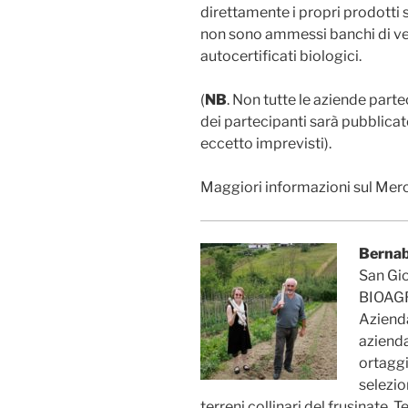
direttamente i propri prodotti
non sono ammessi banchi di ven
autocertificati biologici.
(
NB
. Non tutte le aziende parte
dei partecipanti sarà pubblica
eccetto imprevisti).
Maggiori informazioni sul Merca
Bernab
San Gio
BIOAGR
Azienda
azienda
ortaggi
selezio
terreni collinari del frusinate. 