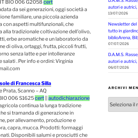
D.A.M.S. Rasse
 IT BIO 006 G2058
cert
autori e autrici
ata da sei generazioni, oggi società a
13/07/2026
one familiare, una piccola azienda
a con aspetti multifunzionali, che
Newsletter del
tutto in giardin
a alla tradizionale coltivazione dell’olivo,
biblioArena, Bib
rutti, erbe aromatiche e un laboratorio da
07/07/2026
e di oliva, ortaggi, frutta, piccoli frutti,
rno senza latte e per intolleranze
D.A.M.S. Rasse
salati . Per info e ordini: Virginia
autori e autrici
06/07/2026
mail.com
sole di Francesca Silla
ARCHIVI MEN
e Prata, Scanno – AQ
 BIO 006 S1625
cert
||
autodichiarazione
Archivi
agricola continua la lunga tradizione
mensili
che si tramanda di generazione in
ne, per allevamento, produzione e
ora, capra, mucca. Prodotti: formaggi
nati. Disponibili salumi e prosciutti che