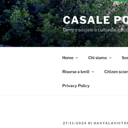
Salta
al
CASALE P
contenuto
Centro sociale e culturale a R
Home
Chi siamo
Sos
Risorse a km0
Citizen scie
Privacy Policy
PUBBLICATO
27/11/2024
DI
HASTALAVICTO
IL