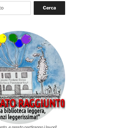
Cerca
nto, e presto partiranno i lavori!