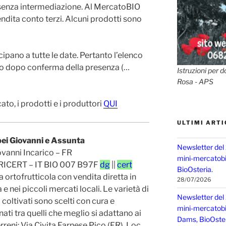
 senza intermediazione. Al MercatoBIO
dita conto terzi. Alcuni prodotti sono
cipano a tutte le date. Pertanto l’elenco
to dopo conferma della presenza (…
Istruzioni per d
Rosa - APS
to, i prodotti e i produttori
QUI
ULTIMI ARTI
ei Giovanni e Assunta
Newsletter del
vanni Incarico – FR
mini-mercatobio
ICERT – IT BIO 007 B97F
dg
||
cert
BioOsteria.
 ortofrutticola con vendita diretta in
28/07/2026
 e nei piccoli mercati locali. Le varietà di
Newsletter del
 coltivati sono scelti con cura e
mini-mercatobio,
nati tra quelli che meglio si adattano ai
Dams, BioOster
Terreni: Via Civita Farnese Pico (FR), Loc.