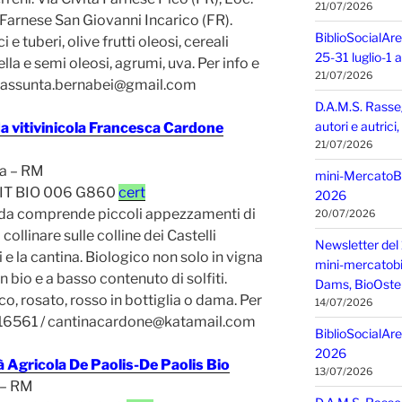
21/07/2026
a Farnese San Giovanni Incarico (FR).
BiblioSocialAre
 e tuberi, olive frutti oleosi, cereali
25-31 luglio-1
ella e semi oleosi, agrumi, uva. Per info e
21/07/2026
 assunta.bernabei@gmail.com
D.A.M.S. Rasse
autori e autric
a vitivinicola Francesca Cardone
21/07/2026
a – RM
mini-MercatoBIO
 IT BIO 006 G860
cert
2026
nda comprende piccoli appezzamenti di
20/07/2026
collinare sulle colline dei Castelli
Newsletter del 
e la cantina. Biologico non solo in vigna
mini-mercatobio,
in bio e a basso contenuto di solfiti.
Dams, BioOster
co, rosato, rosso in bottiglia o dama. Per
14/07/2026
7616561 / cantinacardone@katamail.com
BiblioSocialAre
2026
à Agricola De Paolis-De Paolis Bio
13/07/2026
 – RM