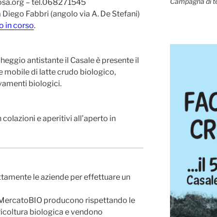
Campagna di t
osa.org – tel.068271545
a Diego Fabbri (angolo via A. De Stefani)
o in corso
.
cheggio antistante il Casale è presente il
re mobile di latte crudo biologico,
vamenti biologici.
colazioni e aperitivi all’aperto in
ttamente le aziende per effettuare un
 MercatoBIO producono rispettando le
icoltura biologica e vendono