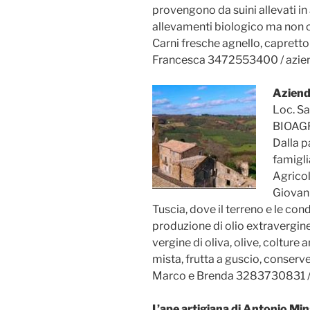
provengono da suini allevati in
allevamenti biologico ma non c
Carni fresche agnello, capretto 
Francesca 3472553400 / azie
Aziend
Loc. Sa
BIOAGR
Dalla p
famigli
Agricol
Giovann
Tuscia, dove il terreno e le co
produzione di olio extravergine 
vergine di oliva, olive, colture 
mista, frutta a guscio, conserve 
Marco e Brenda 3283730831 
L’ape artigiana di Antonio Min