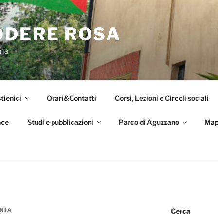
ODERE ROSA
oma
tienici
Orari&Contatti
Corsi, Lezioni e Circoli sociali
nce
Studi e pubblicazioni
Parco di Aguzzano
Map
RIA
Cerca