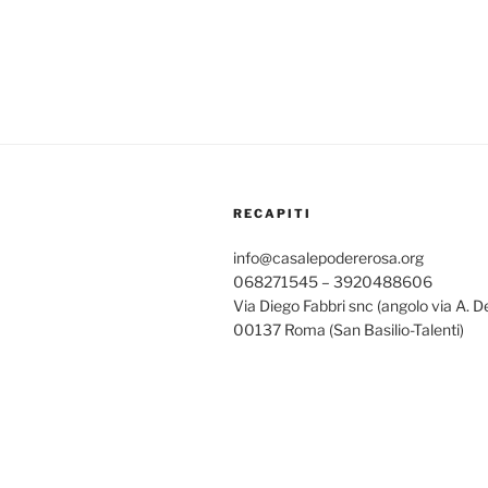
RECAPITI
info@casalepodererosa.org
068271545 – 3920488606
Via Diego Fabbri snc (angolo via A. D
00137 Roma (San Basilio-Talenti)