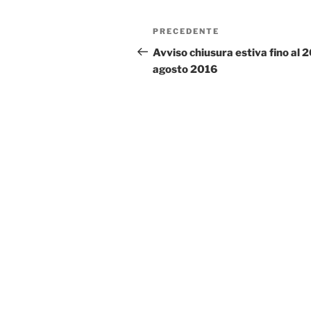
Navigazione
Articolo
PRECEDENTE
articoli
precedente:
Avviso chiusura estiva fino al 2
agosto 2016