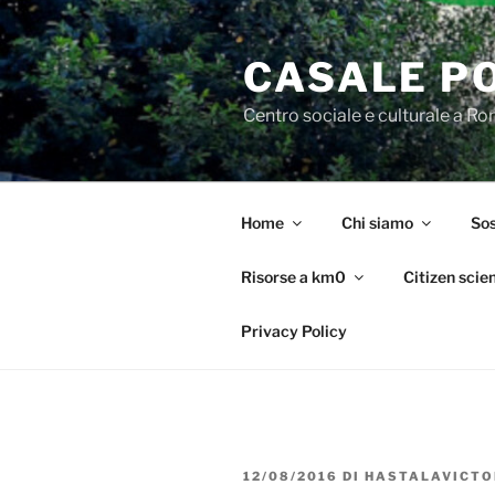
Salta
al
CASALE P
contenuto
Centro sociale e culturale a R
Home
Chi siamo
Sos
Risorse a km0
Citizen scie
Privacy Policy
PUBBLICATO
12/08/2016
DI
HASTALAVICTO
IL