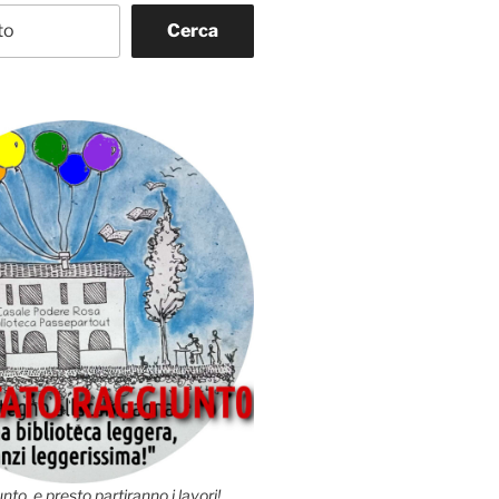
Cerca
nto, e presto partiranno i lavori!