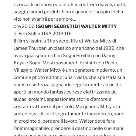
ricerca di un nuovo violino. E incontrerà diavoli, matti,
saggi, e amori perduti. Fino a quando il sospiro della
vita non svanirà per sempre…
ore 20,00
I SOGNI SEGRETI DI WALTER MITTY
di Ben Stiller USA 2013 116′
Il film si ispira a The secret life of Walter Mitty di
James Thurber, un classico americano del 1939, che
aveva già ispirato i film Sogni Proibiti con Danny
Kaye e Sogni Mostruosamenti Proibiti con Paolo
Villaggio. Walter Mitty è un sognatore moderno, un
comune photo editor di una rivista, che spezza la sua
noiosa esistenza sognando regolarmente ad occhi
aperti un mondo fantastico reso elettrizzante da
audaci eroismi, appassionate storie d’amore e
costanti vittorie sul pericolo. Ma quando Mitty e la
sua collega, di cui è segretamente innamorato, sono
in procinto di perdere il lavoro, Walter deve fare
l’inimmaginabile: prendere il destino nelle sue mani
imbarcandosi in un viaggio intorno al mondo piú