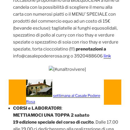
l’occasione proponiamo una BioEquoCENA a lume di
candela con la possibilità di scegliere il menu alla
carta con numerosi piatti o il MENU’ SPECIALE con
prodotti del commercio equo ad un costo di 15€
(bevande escluse): tagliatelle ai funghi equosolidali,
spezzatino di pollo al curry con riso thay e verdure
speziate o spezzatino di soia con riso thay e verdure
speziate, torta cioccolatino (!!!)
prenotazioni a
info@casalepodererosa.org o 3920488606
link
settimana al Casale Podere
Rosa
CORSI e LABORATORI
:
METTIAMOCI UNA TOPPA 2 sabato
19 edizione speciale del corso di cucito
. Dalle 17.00
alle 19.00 ci dedicheremo alla realizzazione di una