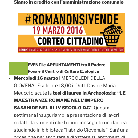
Siamo in credito con l’amministrazione comunale
!
EVENTI e APPUNTAMENTI tra il Podere
Rosa e il Centro di Cultura Ecologica
Mercoledì 16 marzo
I MERCOLEDI’ DELLA
GIOVENALE: alle ore 18,00 il Dott. Davide Maria
Meucci discute la
tesi di laurea in Archeologia: “LE
MAESTRANZE ROMANE NELL’IMPERO
SASANIDE NEL III-IV SECOLO D.C
”. Questa
settimana inauguriamo la presentazione di lavori
redatti da studenti che hanno conseguito una laurea
studiando in biblioteca “Fabrizio Giovenale”. Sarà una
occasione per ascoltare e dibattere su argomenti di