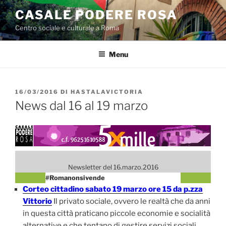
Salta
CASALE PODERE ROSA
al
Centro sociale e culturale a Roma
contenuto
Menu
PUBBLICATO
16/03/2016
DI
HASTALAVICTORIA
IL
News dal 16 al 19 marzo
Newsletter del 16.marzo.2016
#Romanonsivende
Corteo cittadino sabato 19 marzo ore 15 da p.zza
Vittorio
Il privato sociale, ovvero le realtà che da anni
in questa città praticano piccole economie e socialità
alternative e che tentano di gestire servizi sociali