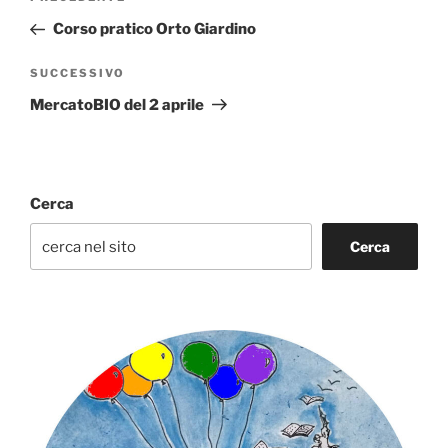
articoli
precedente:
Corso pratico Orto Giardino
Articolo
SUCCESSIVO
successivo
MercatoBIO del 2 aprile
Cerca
Cerca