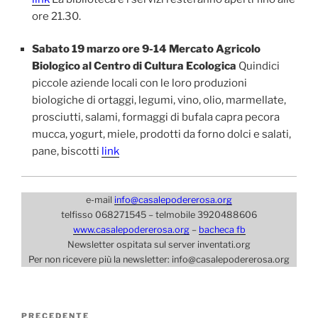
ore 21.30.
Sabato 19 marzo ore 9-14 Mercato Agricolo
Biologico al Centro di Cultura Ecologica
Quindici
piccole aziende locali con le loro produzioni
biologiche di ortaggi, legumi, vino, olio, marmellate,
prosciutti, salami, formaggi di bufala capra pecora
mucca, yogurt, miele, prodotti da forno dolci e salati,
pane, biscotti
link
e-mail
info@casalepodererosa.org
telfisso 068271545 – telmobile 3920488606
www.casalepodererosa.org
–
bacheca fb
Newsletter ospitata sul server inventati.org
Per non ricevere più la newsletter: info@casalepodererosa.org
Navigazione
Articolo
PRECEDENTE