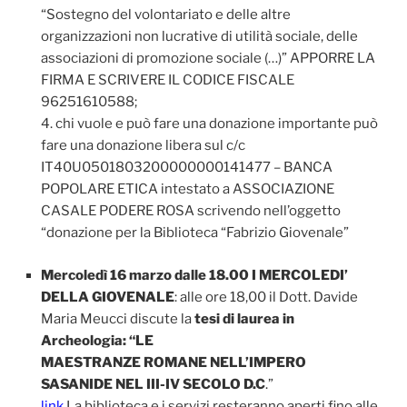
“Sostegno del volontariato e delle altre
organizzazioni non lucrative di utilità sociale, delle
associazioni di promozione sociale (…)” APPORRE LA
FIRMA E SCRIVERE IL CODICE FISCALE
96251610588;
4. chi vuole e può fare una donazione importante può
fare una donazione libera sul c/c
IT40U0501803200000000141477 – BANCA
POPOLARE ETICA intestato a ASSOCIAZIONE
CASALE PODERE ROSA scrivendo nell’oggetto
“donazione per la Biblioteca “Fabrizio Giovenale”
Mercoledì 16 marzo dalle 18.00 I MERCOLEDI’
DELLA GIOVENALE
: alle ore 18,00 il Dott. Davide
Maria Meucci discute la
tesi di laurea in
Archeologia: “LE
MAESTRANZE ROMANE NELL’IMPERO
SASANIDE NEL III-IV SECOLO D.C
.”
link
La biblioteca e i servizi resteranno aperti fino alle