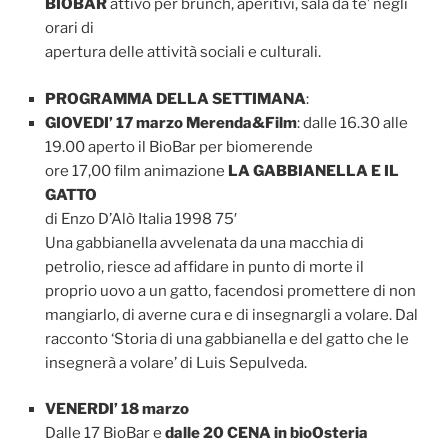
BIOBAR
attivo per brunch, aperitivi, sala da te’ negli
orari di
apertura delle attività sociali e culturali.
PROGRAMMA DELLA SETTIMANA
:
GIOVEDI’ 17 marzo Merenda&Film
: dalle 16.30 alle
19.00 aperto il BioBar per biomerende
ore 17,00 film animazione
LA GABBIANELLA E IL
GATTO
di Enzo D’Alò Italia 1998 75′
Una gabbianella avvelenata da una macchia di
petrolio, riesce ad affidare in punto di morte il
proprio uovo a un gatto, facendosi promettere di non
mangiarlo, di averne cura e di insegnargli a volare. Dal
racconto ‘Storia di una gabbianella e del gatto che le
insegnerà a volare’ di Luis Sepulveda.
VENERDI’ 18 marzo
Dalle 17 BioBar e
dalle 20 CENA in bioOsteria