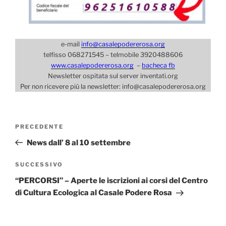
e-mail
info@casalepodererosa.org
telfisso 068271545 – telmobile 3920488606
www.casalepodererosa.org
–
bacheca fb
Newsletter ospitata sul server inventati.org
Per non ricevere più la newsletter: info@casalepodererosa.org
Navigazione
Articolo
PRECEDENTE
articoli
precedente:
News dall’ 8 al 10 settembre
Articolo
SUCCESSIVO
successivo
“PERCORSI” – Aperte le iscrizioni ai corsi del Centro
di Cultura Ecologica al Casale Podere Rosa