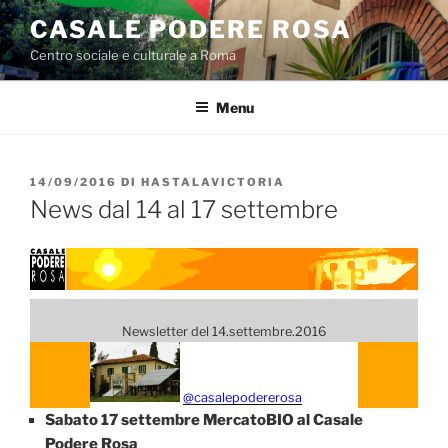
Salta
CASALE PODERE ROSA
al
Centro sociale e culturale a Roma
contenuto
Menu
PUBBLICATO
14/09/2016
DI
HASTALAVICTORIA
IL
News dal 14 al 17 settembre
Newsletter del 14.settembre.2016
@casalepodererosa
Sabato 17 settembre MercatoBIO al Casale
Podere Rosa