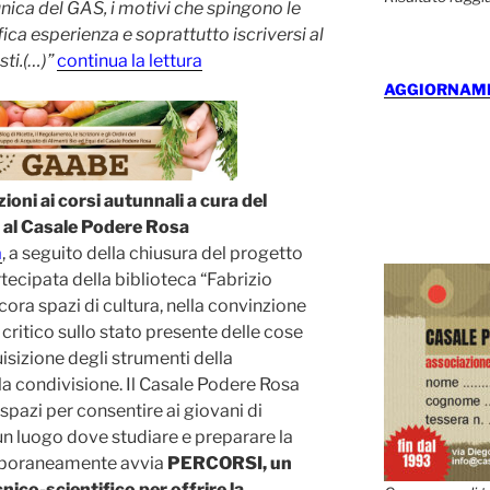
 unica del GAS, i motivi che spingono le
ca esperienza e soprattutto iscriversi al
sti.(…)”
continua la lettura
AGGIORNAMEN
oni ai corsi autunnali a cura del
 al Casale Podere Rosa
a
, a seguito della chiusura del progetto
tecipata della biblioteca “Fabrizio
cora spazi di cultura, nella convinzione
 critico sullo stato presente delle cose
isizione degli strumenti della
la condivisione. Il Casale Podere Rosa
spazi per consentire ai giovani di
 un luogo dove studiare e preparare la
mporaneamente avvia
PERCORSI, un
cnico-scientifico per offrire la