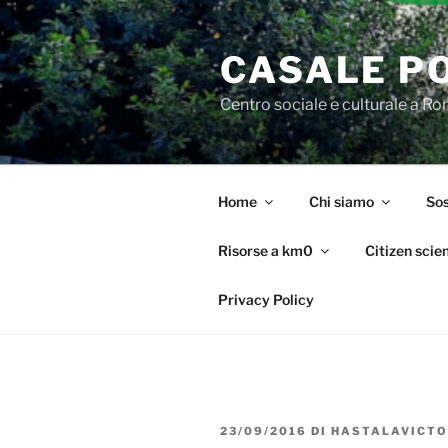
Salta
al
CASALE P
contenuto
Centro sociale e culturale a R
Home
Chi siamo
Sos
Risorse a km0
Citizen scie
Privacy Policy
PUBBLICATO
23/09/2016
DI
HASTALAVICTO
IL