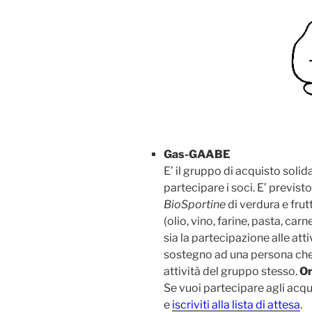
Gas-GAABE
E’ il gruppo di acquisto soli
partecipare i soci. E’ previst
BioSportine
di verdura e frutt
(olio, vino, farine, pasta, car
sia la partecipazione alle atti
sostegno ad una persona che 
attività del gruppo stesso.
Or
Se vuoi partecipare agli acqui
e
iscriviti alla lista di attesa
.