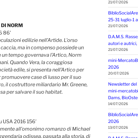
21/07/2026
BiblioSocialAre
25-31 luglio-1
O DI NORM
21/07/2026
6 86′
D.A.M.S. Rasse
lazioni edilizie nell’Artide. L’orso
autori e autric
 caccia, ma in compenso possiede un
21/07/2026
e un tempo governava l’Artico, Norm
mini-MercatoBIO
umani. Quando Vera, la coraggiosa
2026
cietà edile, si presenta nell’Artico per
20/07/2026
r promuovere case di lusso per il suo
Newsletter del 
, il costruttore miliardario Mr. Greene,
mini-mercatobio,
a per salvare il suo habitat
.
Dams, BioOster
14/07/2026
BiblioSocialAre
tu USA 2016 156′
2026
13/07/2026
eramente all’omonimo romanzo di Michael
ggendaria odissea, passata alla storia, di