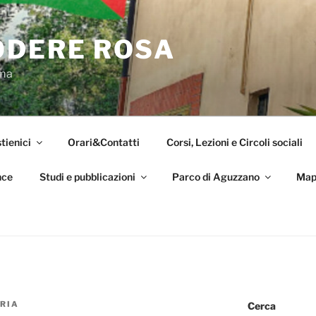
ODERE ROSA
oma
tienici
Orari&Contatti
Corsi, Lezioni e Circoli sociali
nce
Studi e pubblicazioni
Parco di Aguzzano
Map
RIA
Cerca