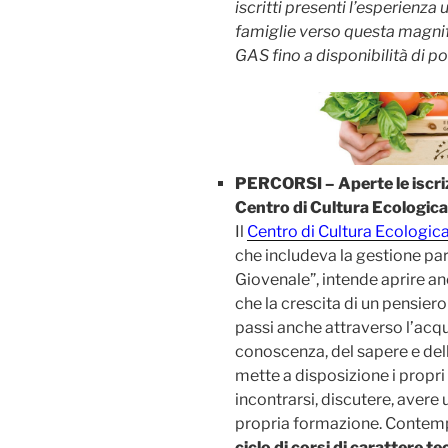
iscritti presenti l’esperienza
famiglie verso questa magnifi
GAS fino a disponibilità di po
PERCORSI – Aperte le iscrizi
Centro di Cultura Ecologica
Il
Centro di Cultura Ecologic
che includeva la gestione par
Giovenale”, intende aprire an
che la crescita di un pensiero
passi anche attraverso l’acqu
conoscenza, del sapere e del
mette a disposizione i propri 
incontrarsi, discutere, avere
propria formazione. Conte
ciclo di corsi di carattere te