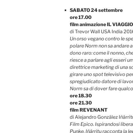
SABATO 24 settembre
ore 17.00
film animazione IL VIAGGI
di Trevor Wall USA India 201
Un orso vegano contro le specu
polare Norm non sa andare a
dono raro: come il nonno, ch
riesce a parlare agli esseri 
direttrice marketing di una so
girare uno spot televisivo pe
spregiudicato datore di lavoro
Norm sa di dover fare qualcos
ore 18.30
ore 21.30
film REVENANT
di Alejandro González Iñárri
Film Epico. Ispirandosi lib
Punke, Iñárritu racconta la le