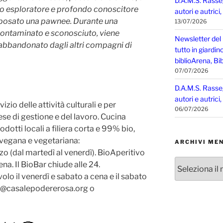
D.A.M.S. Rasse
rto esploratore e profondo conoscitore
autori e autrici
sposato una pawnee. Durante una
13/07/2026
ncontaminato e sconosciuto, viene
Newsletter del
 abbandonato dagli altri compagni di
tutto in giardin
biblioArena, Bib
07/07/2026
D.A.M.S. Rasse
autori e autrici
zio delle attività culturali e per
06/07/2026
se di gestione e del lavoro. Cucina
odotti locali a filiera corta e 99% bio,
 vegana e vegetariana:
ARCHIVI MEN
zo (dal martedì al venerdì). BioAperitivo
Archivi
ena. Il BioBar chiude alle 24.
mensili
volo il venerdì e sabato a cena e il sabato
fo@casalepodererosa.org o