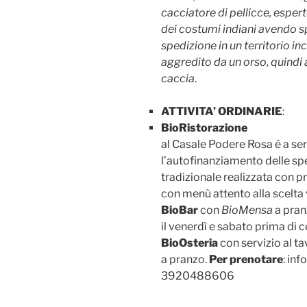
cacciatore di pellicce, espe
dei costumi indiani avendo 
spedizione in un territorio i
aggredito da un orso, quindi
caccia
.
ATTIVITA’ ORDINARIE
:
BioRistorazione
al Casale Podere Rosa è a servi
l’autofinanziamento delle spe
tradizionale realizzata con pr
con menù attento alla scelta
BioBar
con
BioMensa
a pran
il venerdì e sabato prima di c
BioOsteria
con servizio al ta
a pranzo.
Per prenotare
: in
3920488606