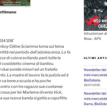
ettimana
:
Istruzioni per d
Rosa - APS
014 108′
mboy Céline Sciamma torna sul tema
dentità nel periodo dell’adolescenza. Lo fa
ze di colore evitando però tutte le
ULTIMI ARTI
el cosiddetto cinema di banlieu.
 due sorelle minori ed un fratello
Newsletter del
o. La madre di lavoro fa le pulizie ed è
mini-mercatobio
BioOsteria.
 va bene a scuola e ha poche
28/07/2026
incontro con tre ragazze sue coetanee
scossa per lei: Marieme diventa Vick,
Newsletter del
lla sua nuova banda si getta a capofitto
mini-mercatobio,
Dams, BioOster