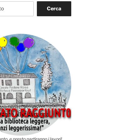
Cerca
nto, e presto partiranno i lavori!