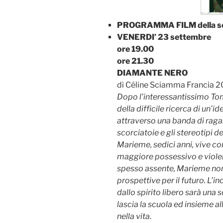
PROGRAMMA FILM della s
VENERDI’ 23 settembre
ore 19.00
ore 21.30
DIAMANTE NERO
di Céline Sciamma Francia 2
Dopo l’interessantissimo To
della difficile ricerca di un’i
attraverso una banda di ragaz
scorciatoie e gli stereotipi d
Marieme, sedici anni, vive con
maggiore possessivo e violent
spesso assente, Marieme non
prospettive per il futuro. L’
dallo spirito libero sarà una 
lascia la scuola ed insieme a
nella vita
.