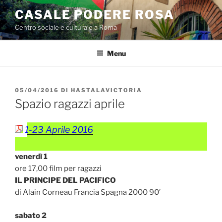
Salta
CASALE PODERE ROSA
al
Centro sociale e culturale a Roma
contenuto
Menu
PUBBLICATO
05/04/2016
DI
HASTALAVICTORIA
IL
Spazio ragazzi aprile
1-23 Aprile 2016
venerdì 1
ore 17,00 film per ragazzi
IL PRINCIPE DEL PACIFICO
di Alain Corneau Francia Spagna 2000 90′
sabato 2