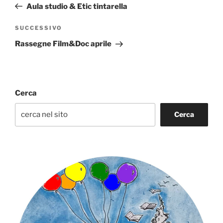
precedente:
Aula studio & Etic tintarella
Articolo
SUCCESSIVO
successivo
Rassegne Film&Doc aprile
Cerca
Cerca