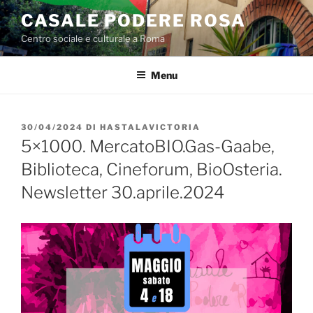
Salta
CASALE PODERE ROSA
al
Centro sociale e culturale a Roma
contenuto
Menu
PUBBLICATO
30/04/2024
DI
HASTALAVICTORIA
IL
5×1000. MercatoBIO.Gas-Gaabe,
Biblioteca, Cineforum, BioOsteria.
Newsletter 30.aprile.2024