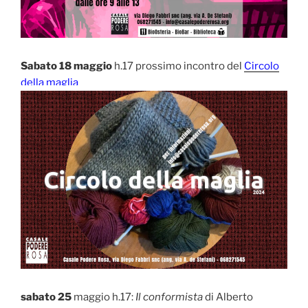
Sabato 18 maggio
h.17 prossimo incontro del
Circolo
della maglia
sabato 25
maggio h.17:
Il conformista
di Alberto