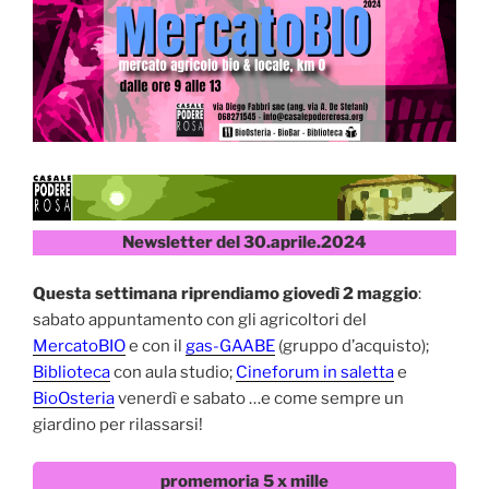
Newsletter del 30.aprile.2024
Questa settimana riprendiamo giovedì 2 maggio
:
sabato appuntamento con gli agricoltori del
MercatoBIO
e con il
gas-GAABE
(gruppo d’acquisto);
Biblioteca
con aula studio;
Cineforum in saletta
e
BioOsteria
venerdì e sabato …e come sempre un
giardino per rilassarsi!
promemoria 5 x mille