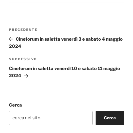
Navigazione
Articolo
PRECEDENTE
articoli
precedente:
Cineforum in saletta venerdì 3 e sabato 4 maggio
2024
Articolo
SUCCESSIVO
successivo
Cineforum in saletta venerdì 10 e sabato 11 maggio
2024
Cerca
Cerca