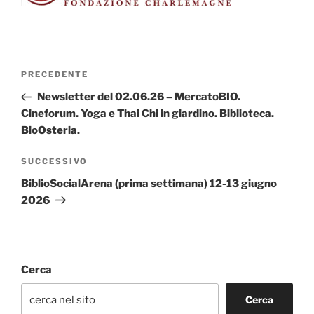
Navigazione
Articolo
PRECEDENTE
articoli
precedente:
Newsletter del 02.06.26 – MercatoBIO.
Cineforum. Yoga e Thai Chi in giardino. Biblioteca.
BioOsteria.
Articolo
SUCCESSIVO
successivo
BiblioSocialArena (prima settimana) 12-13 giugno
2026
Cerca
Cerca