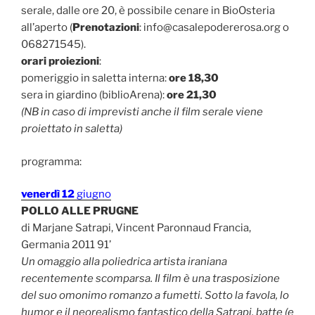
serale, dalle ore 20, è possibile cenare in BioOsteria
all’aperto (
Prenotazioni
: info@casalepodererosa.org o
068271545).
orari proiezioni
:
pomeriggio in saletta interna:
ore 18,30
sera in giardino (biblioArena):
ore 21,30
(NB in caso di imprevisti anche il film serale viene
proiettato in saletta)
programma:
venerdì 12
giugno
POLLO ALLE PRUGNE
di Marjane Satrapi, Vincent Paronnaud Francia,
Germania 2011 91’
Un omaggio alla poliedrica artista iraniana
recentemente scomparsa. Il film è una trasposizione
del suo omonimo romanzo a fumetti. Sotto la favola, lo
humor e il neorealismo fantastico della Satrapi, batte (e