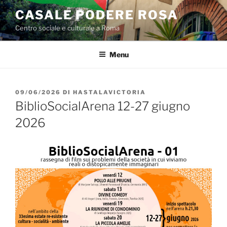
Salta
CASALE PODERE ROSA
al
Centro sociale e culturale a Roma
contenuto
Menu
PUBBLICATO
09/06/2026
DI
HASTALAVICTORIA
IL
BiblioSocialArena 12-27 giugno
2026