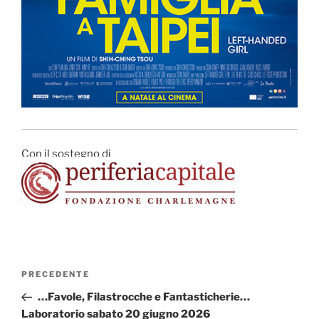
Con il sostegno di
Navigazione
Articolo
PRECEDENTE
articoli
precedente:
…Favole, Filastrocche e Fantasticherie…
Laboratorio sabato 20 giugno 2026