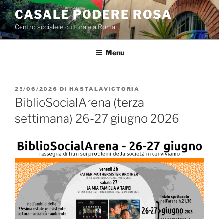
Salta
CASALE PODERE ROSA
al
Centro sociale e culturale a Roma
contenuto
Menu
PUBBLICATO
23/06/2026
DI
HASTALAVICTORIA
IL
BiblioSocialArena (terza
settimana) 26-27 giugno 2026