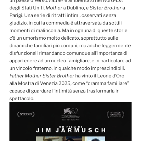
un paese diverso.
Father
è ambientato nel Nord-Est
degli Stati Uniti,
Mother
a Dublino, e
Sister Brother
a
Parigi. Una serie di ritratti intimi, osservati senza
giudizio, in cui la commedia è attraversata da sottili
momenti di malinconia. Ma in ognuna di queste storie
c’è un umorismo molto delicato, soprattutto sulle
dinamiche familiari più comuni, ma anche leggermente
disfunzionali rimandando comunque all’importanza di
appartenere ad un nucleo famigliare, e in particolare ad
un vincolo fraterno, in qualche modo imprescindibili.
Father Mother Sister Brother
ha vinto il Leone d’Oro
alla Mostra di Venezia 2025, come “dramma familiare”
capace di guardare l’intimità senza trasformarla in
spettacolo.