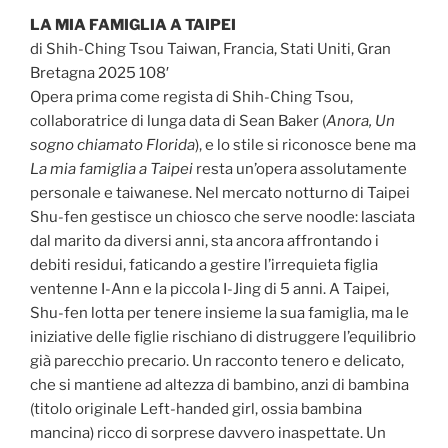
LA MIA FAMIGLIA A TAIPEI
di Shih-Ching Tsou Taiwan, Francia, Stati Uniti, Gran
Bretagna 2025 108′
Opera prima come regista di Shih-Ching Tsou,
collaboratrice di lunga data di Sean Baker (
Anora, Un
sogno chiamato Florida
), e lo stile si riconosce bene ma
La mia famiglia a Taipei
resta un’opera assolutamente
personale e taiwanese. Nel mercato notturno di Taipei
Shu-fen gestisce un chiosco che serve noodle: lasciata
dal marito da diversi anni, sta ancora affrontando i
debiti residui, faticando a gestire l’irrequieta figlia
ventenne I-Ann e la piccola I-Jing di 5 anni. A Taipei,
Shu-fen lotta per tenere insieme la sua famiglia, ma le
iniziative delle figlie rischiano di distruggere l’equilibrio
già parecchio precario. Un racconto tenero e delicato,
che si mantiene ad altezza di bambino, anzi di bambina
(titolo originale Left-handed girl, ossia bambina
mancina) ricco di sorprese davvero inaspettate. Un