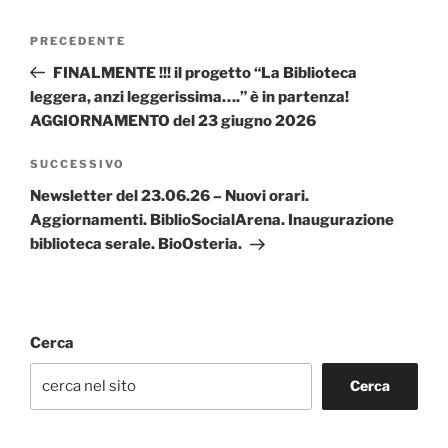
Navigazione
Articolo
PRECEDENTE
articoli
precedente:
FINALMENTE !!! il progetto “La Biblioteca
leggera, anzi leggerissima….” è in partenza!
AGGIORNAMENTO del 23 giugno 2026
Articolo
SUCCESSIVO
successivo
Newsletter del 23.06.26 – Nuovi orari.
Aggiornamenti. BiblioSocialArena. Inaugurazione
biblioteca serale. BioOsteria.
Cerca
Cerca