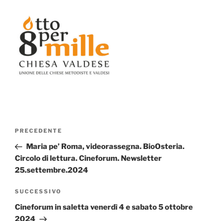
Navigazione
Articolo
PRECEDENTE
articoli
precedente:
Maria pe’ Roma, videorassegna. BioOsteria.
Circolo di lettura. Cineforum. Newsletter
25.settembre.2024
Articolo
SUCCESSIVO
successivo
Cineforum in saletta venerdì 4 e sabato 5 ottobre
2024