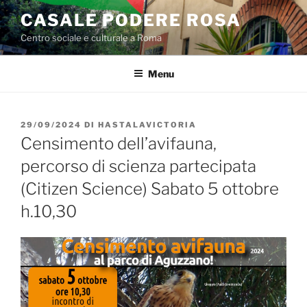
Salta
CASALE PODERE ROSA
al
Centro sociale e culturale a Roma
contenuto
Menu
PUBBLICATO
29/09/2024
DI
HASTALAVICTORIA
IL
Censimento dell’avifauna,
percorso di scienza partecipata
(Citizen Science) Sabato 5 ottobre
h.10,30