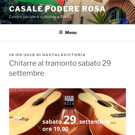
Salta
CASALE PODERE ROSA
al
Centro sociale e culturale a Roma
contenuto
Menu
PUBBLICATO
18/09/2018
DI
HASTALAVICTORIA
IL
Chitarre al tramonto sabato 29
settembre