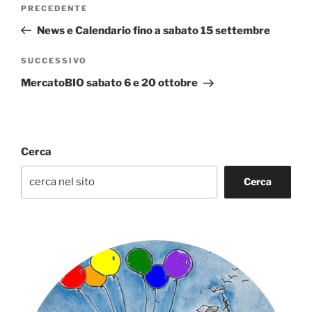
Navigazione
Articolo
PRECEDENTE
articoli
precedente:
News e Calendario fino a sabato 15 settembre
Articolo
SUCCESSIVO
successivo
MercatoBIO sabato 6 e 20 ottobre
Cerca
Cerca