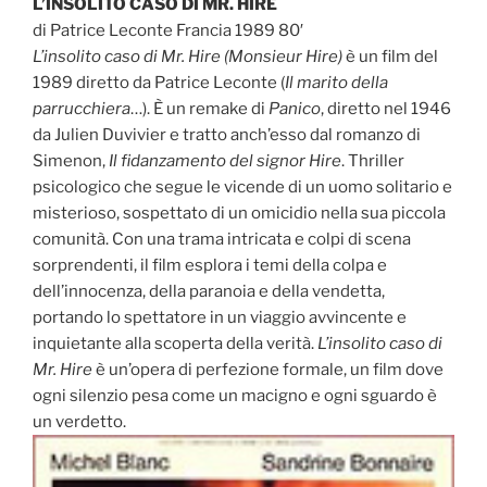
L’INSOLITO CASO DI MR. HIRE
di Patrice Leconte Francia 1989 80′
L’insolito caso di Mr. Hire (Monsieur Hire)
è un film del
1989 diretto da Patrice Leconte (
Il marito della
parrucchiera
…). È un remake di
Panico
, diretto nel 1946
da Julien Duvivier e tratto anch’esso dal romanzo di
Simenon,
Il fidanzamento del signor Hire
. Thriller
psicologico che segue le vicende di un uomo solitario e
misterioso, sospettato di un omicidio nella sua piccola
comunità. Con una trama intricata e colpi di scena
sorprendenti, il film esplora i temi della colpa e
dell’innocenza, della paranoia e della vendetta,
portando lo spettatore in un viaggio avvincente e
inquietante alla scoperta della verità.
L’insolito caso di
Mr. Hire
è un’opera di perfezione formale, un film dove
ogni silenzio pesa come un macigno e ogni sguardo è
un verdetto.