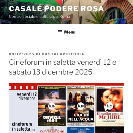
Salta
CASALE PODERE ROSA
al
Centro sociale e culturale a Roma
contenuto
Menu
PUBBLICATO
09/12/2025
DI
HASTALAVICTORIA
IL
Cineforum in saletta venerdì 12 e
sabato 13 dicembre 2025