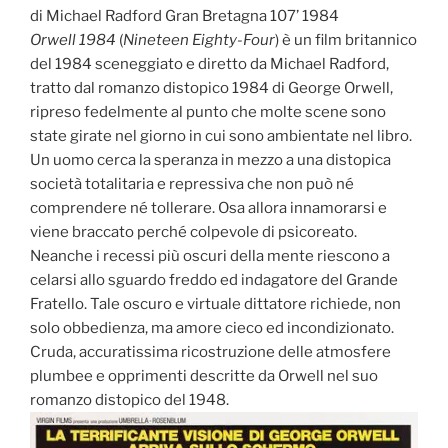
di Michael Radford Gran Bretagna 107’ 1984
Orwell 1984
(
Nineteen Eighty-Four
) è un film britannico
del 1984 sceneggiato e diretto da Michael Radford,
tratto dal romanzo distopico 1984 di George Orwell,
ripreso fedelmente al punto che molte scene sono
state girate nel giorno in cui sono ambientate nel libro.
Un uomo cerca la speranza in mezzo a una distopica
società totalitaria e repressiva che non può né
comprendere né tollerare. Osa allora innamorarsi e
viene braccato perché colpevole di psicoreato.
Neanche i recessi più oscuri della mente riescono a
celarsi allo sguardo freddo ed indagatore del Grande
Fratello. Tale oscuro e virtuale dittatore richiede, non
solo obbedienza, ma amore cieco ed incondizionato.
Cruda, accuratissima ricostruzione delle atmosfere
plumbee e opprimenti descritte da Orwell nel suo
romanzo distopico del 1948.