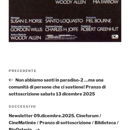
Navigazione
Articolo
PRECEDENTE
articoli
precedente:
Non abbiamo santi in paradiso-2 …ma una
comunità di persone che ci sostiene! Pranzo di
sottoscrizione sabato 13 dicembre 2025
Articolo
SUCCESSIVO
successivo
Newsletter 09.dicembre.2025. Cineforum /
CineMatinée / Pranzo di sottoscrizione / Biblioteca /
BioOsteria.