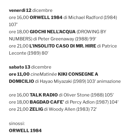
venerdì 12
dicembre
ore 16,00
ORWELL 1984
di Michael Radford (1984)
107’
ore 18,00
GIOCHI NELL’ACQUA
(DROWING BY
NUMBERS) di Peter Greenaway (1988) 99′
ore 21,00
L’INSOLITO CASO DI MR. HIRE
di Patrice
Leconte (1989) 80′
sabato 13
dicembre
ore 11,00
cineMatinée
KIKI CONSEGNE A
DOMICILIO
di Hayao Miyazaki (1989) 103′ animazione
ore 16,00
TALK RADIO
di Oliver Stone (1988) 105′
ore 18,00
BAGDAD CAFE’
di Percy Adlon (1987) 104′
ore 21,00
ZELIG
di Woody Allen (1983) 72′
sinossi:
ORWELL 1984