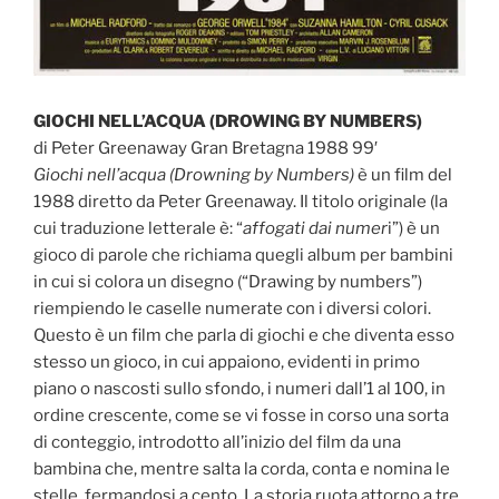
GIOCHI NELL’ACQUA (DROWING BY NUMBERS)
di Peter Greenaway Gran Bretagna 1988 99′
Giochi nell’acqua (Drowning by Numbers)
è un film del
1988 diretto da Peter Greenaway. Il titolo originale (la
cui traduzione letterale è: “
affogati dai numer
i”) è un
gioco di parole che richiama quegli album per bambini
in cui si colora un disegno (“Drawing by numbers”)
riempiendo le caselle numerate con i diversi colori.
Questo è un film che parla di giochi e che diventa esso
stesso un gioco, in cui appaiono, evidenti in primo
piano o nascosti sullo sfondo, i numeri dall’1 al 100, in
ordine crescente, come se vi fosse in corso una sorta
di conteggio, introdotto all’inizio del film da una
bambina che, mentre salta la corda, conta e nomina le
stelle, fermandosi a cento. La storia ruota attorno a tre