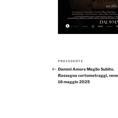
Navigazione
Articolo
PRECEDENTE
articoli
precedente:
Dammi Amore Meglio Subito.
Rassegna cortometraggi, vene
16 maggio 2025