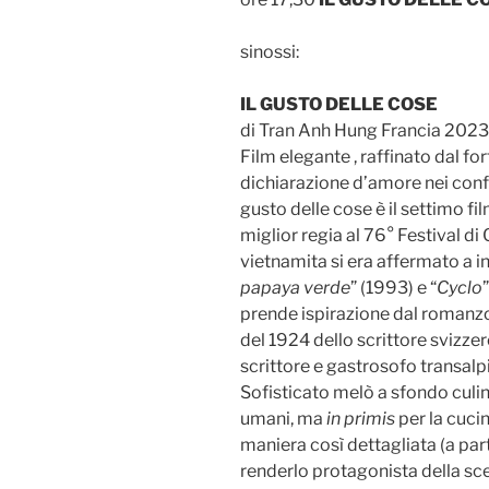
sinossi:
IL GUSTO DELLE COSE
di Tran Anh Hung Francia 2023
Film elegante , raffinato dal f
dichiarazione d’amore nei confr
gusto delle cose è il settimo fi
miglior regia al 76° Festival di 
vietnamita si era affermato a in
papaya verde
” (1993) e “
Cyclo
prende ispirazione dal roman
del 1924 dello scrittore svizzer
scrittore e gastrosofo transalp
Sofisticato melò a sfondo culina
umani, ma
in primis
per la cucin
maniera così dettagliata (a pa
renderlo protagonista della sce