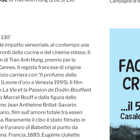
Campagna di t
 130′
orte impatto sensoriale, al contempo una
onti della cucina e del cinema stesso, Il
lm di Tran Anh Hung, premio per la
Cannes. Il regista francese di origine
izio carriera con “
Il profumo della
” (Leone d’oro a Venezia 1995). Il film
zo
La Vie et la Passion de Dodin-Bouffant
o Marcel Rouff e dalla figura dello
ino Jean Anthelme Brillat-Savarin.
rio, film sull’amore totale tra esseri
a. Raramente il cibo è stato filmato in
rte
Il pranzo di Babette
) al punto da
na. Francia, 1885. Eugénie (Juliette