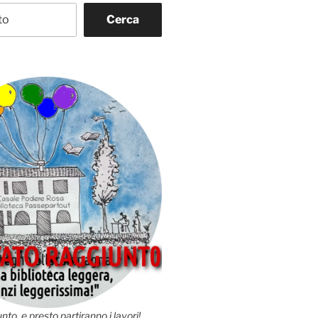
Cerca
nto, e presto partiranno i lavori!