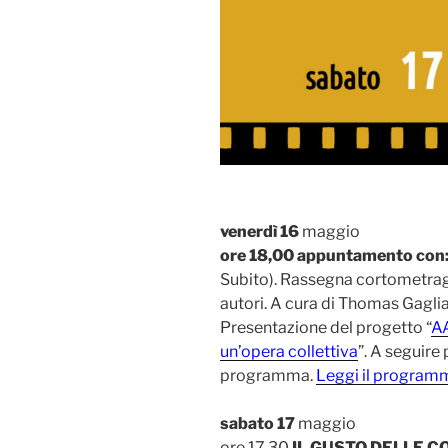
venerdì 16
maggio
ore 18,00 appuntamento con:
Subito). Rassegna cortometraggi
autori. A cura di Thomas Gagli
Presentazione del progetto “
AA
un’opera collettiva
”. A seguire
programma.
Leggi il program
sabato 17
maggio
ore 17,30
IL GUSTO DELLE C