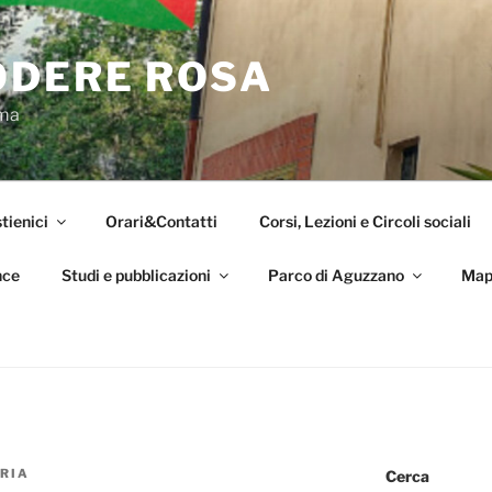
ODERE ROSA
oma
tienici
Orari&Contatti
Corsi, Lezioni e Circoli sociali
nce
Studi e pubblicazioni
Parco di Aguzzano
Map
RIA
Cerca