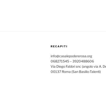
RECAPITI
info@casalepodererosa.org
068271545 – 3920488606
Via Diego Fabbri snc (angolo via A. D
00137 Roma (San Basilio-Talenti)