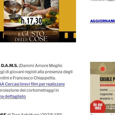
AGGIORNAMEN
 D.A.M.S.
(Dammi Amore Meglio
 di giovani registi alla presenza degli
ardini e Francesco Chiappetta.
A Cercasi brevi film per realizzare
 proiezione dei cortometraggi in
ma dettagliato
OSE
di Tran Anh Hung (2023) 130′