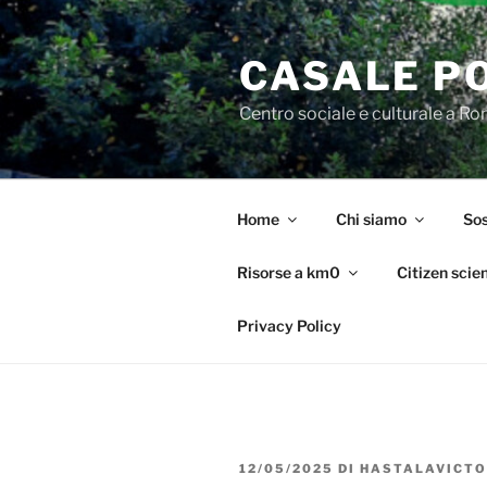
Salta
al
CASALE P
contenuto
Centro sociale e culturale a R
Home
Chi siamo
Sos
Risorse a km0
Citizen scie
Privacy Policy
PUBBLICATO
12/05/2025
DI
HASTALAVICTO
IL