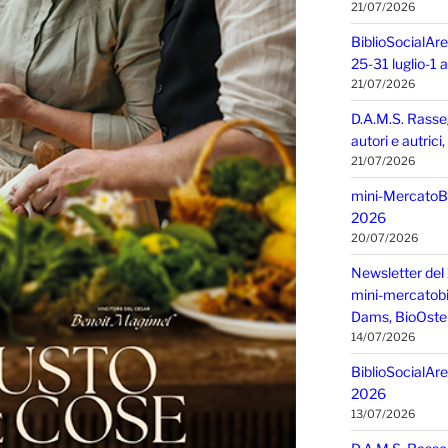
21/07/2026
BiblioSocialAre
25-31 luglio-1
21/07/2026
D.A.M.S. Rasse
autori e autric
21/07/2026
mini-MercatoBIO
2026
20/07/2026
Newsletter del 
mini-mercatobio,
Dams, BioOster
14/07/2026
BiblioSocialAre
2026
13/07/2026