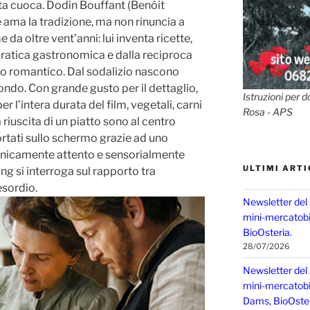
ta cuoca. Dodin Bouffant (Benôit
ama la tradizione, ma non rinuncia a
da oltre vent’anni: lui inventa ricette,
 pratica gastronomica e dalla reciproca
o romantico. Dal sodalizio nascono
mondo. Con grande gusto per il dettaglio,
Istruzioni per d
er l’intera durata del film, vegetali, carni
Rosa - APS
 riuscita di un piatto sono al centro
rtati sullo schermo grazie ad uno
nicamente attento e sensorialmente
ULTIMI ARTI
ng si interroga sul rapporto tra
esordio.
Newsletter del
mini-mercatobio
BioOsteria.
28/07/2026
Newsletter del
mini-mercatobio,
Dams, BioOster