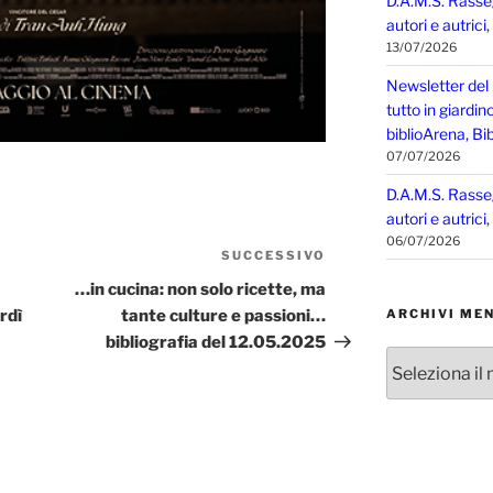
D.A.M.S. Rasse
autori e autrici
13/07/2026
Newsletter del
tutto in giardin
biblioArena, Bib
07/07/2026
D.A.M.S. Rasse
autori e autrici
06/07/2026
SUCCESSIVO
Articolo
successivo
…in cucina: non solo ricette, ma
rdì
tante culture e passioni…
ARCHIVI MEN
bibliografia del 12.05.2025
Archivi
mensili