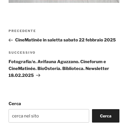
Navigazione
Articolo
PRECEDENTE
articoli
precedente:
CineMatinée in saletta sabato 22 febbraio 2025
Articolo
SUCCESSIVO
successivo
Fotografia/e. Avifauna Aguzzano. Cineforum e
CineMatinée. BioOsteria. Biblioteca. Newsletter
18.02.2025
Cerca
Cerca