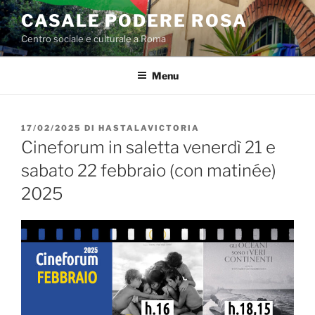
Salta
CASALE PODERE ROSA
al
Centro sociale e culturale a Roma
contenuto
Menu
PUBBLICATO
17/02/2025
DI
HASTALAVICTORIA
IL
Cineforum in saletta venerdì 21 e
sabato 22 febbraio (con matinée)
2025