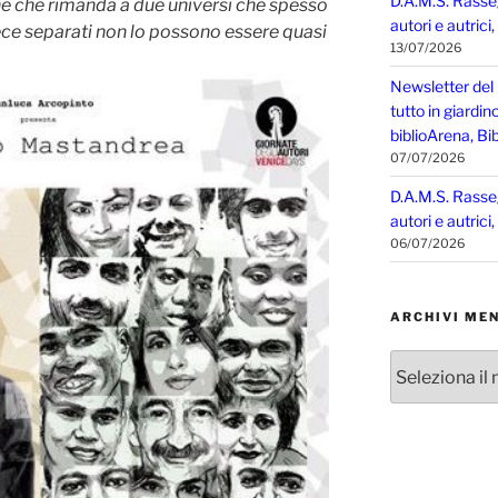
D.A.M.S. Rasse
ne che rimanda a due universi che spesso
autori e autrici
ce separati non lo possono essere quasi
13/07/2026
Newsletter del
tutto in giardin
biblioArena, Bib
07/07/2026
D.A.M.S. Rasse
autori e autrici
06/07/2026
ARCHIVI MEN
Archivi
mensili