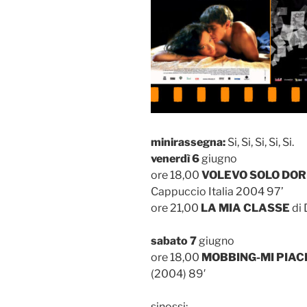
minirassegna:
Si, Si, Si, Si, Si.
venerdì 6
giugno
ore 18,00
VOLEVO SOLO DO
Cappuccio Italia 2004 97’
ore 21,00
LA MIA CLASSE
di 
sabato 7
giugno
ore 18,00
MOBBING-MI PIAC
(2004) 89′
sinossi: