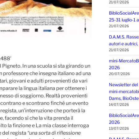
21/07/2026
BiblioSocialAre
25-31 luglio-1
21/07/2026
D.A.M.S. Rasse
autori e autric
21/07/2026
1488′
mini-MercatoBIO
 Pigneto. In una scuola si sta girando un
2026
 un professore che insegna italiano ad una
20/07/2026
ri, giovani e adulti provenienti da vari
Newsletter del 
arare la lingua italiana per ottenere i
mini-mercatobio,
messo di soggiorno. Realtà provenienti
Dams, BioOster
incontrano e scontrano finché un evento
14/07/2026
regista, un’interruzione che porterà la
BiblioSocialAre
e, facendo sì che la vita prenda il
2026
lto la finzione e La mia classe interroga
13/07/2026
e del regista
“una sorta di riflessione