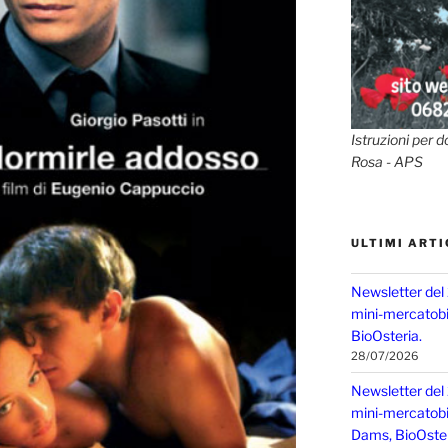
Istruzioni per d
Rosa - APS
ULTIMI ARTI
Newsletter del
mini-mercatobio
BioOsteria.
28/07/2026
Newsletter del
mini-mercatobio,
Dams, BioOster