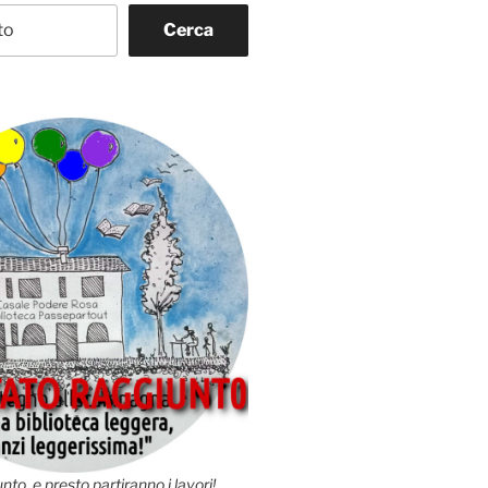
Cerca
nto, e presto partiranno i lavori!