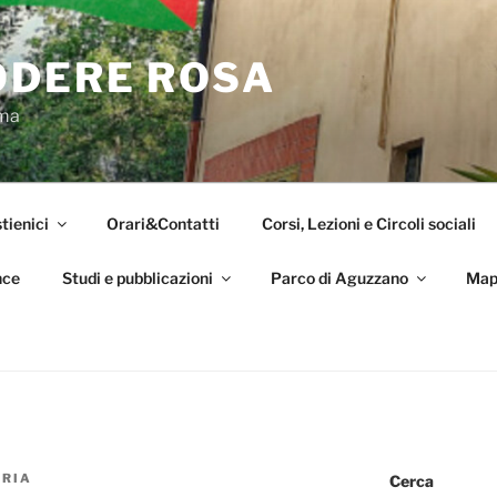
ODERE ROSA
oma
tienici
Orari&Contatti
Corsi, Lezioni e Circoli sociali
nce
Studi e pubblicazioni
Parco di Aguzzano
Map
ORIA
Cerca