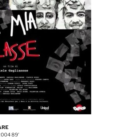
ARE
 2004 89′