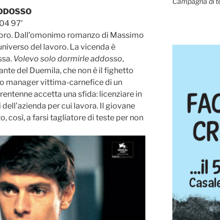
Campagna di t
ADDOSSO
004 97′
avoro. Dall’omonimo romanzo di Massimo
ll’universo del lavoro. La vicenda è
ssa.
Volevo solo dormirle addosso
,
ante del Duemila, che non è il fighetto
ato manager vittima-carnefice di un
entenne accetta una sfida: licenziare in
dell’azienda per cui lavora. Il giovane
, così, a farsi tagliatore di teste per non