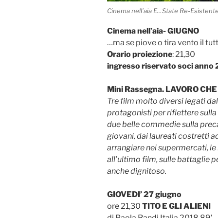
Cinema nell’aia E…State Re-Esistent
Cinema nell’aia- GIUGNO
…ma se piove o tira vento il tutt
Orario proiezione
: 21,30
ingresso riservato soci anno
Mini Rassegna. LAVORO CHE
Tre film molto diversi legati da
protagonisti per riflettere sull
due belle commedie sulla preca
giovani, dai laureati costretti a
arrangiare nei supermercati, le
all’ultimo film, sulle battaglie 
anche dignitoso.
GIOVEDI’ 27 giugno
ore 21,30
TITO E GLI ALIENI
di Paola Randi Italia 2018 89’