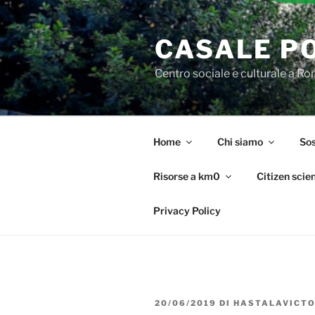
Salta
al
CASALE P
contenuto
Centro sociale e culturale a R
Home
Chi siamo
Sos
Risorse a km0
Citizen scie
Privacy Policy
PUBBLICATO
20/06/2019
DI
HASTALAVICTO
IL