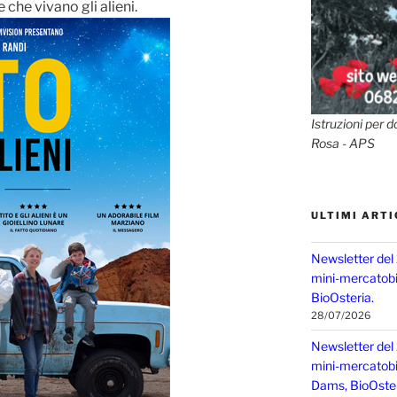
 che vivano gli alieni.
Istruzioni per d
Rosa - APS
ULTIMI ARTI
Newsletter del
mini-mercatobio
BioOsteria.
28/07/2026
Newsletter del
mini-mercatobio,
Dams, BioOster