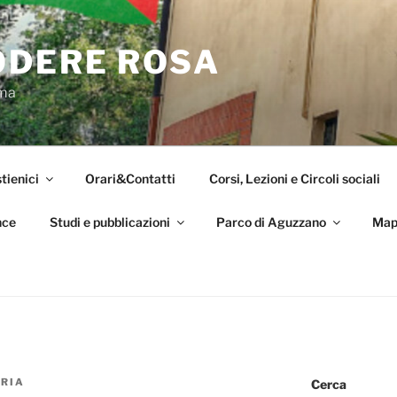
ODERE ROSA
oma
tienici
Orari&Contatti
Corsi, Lezioni e Circoli sociali
nce
Studi e pubblicazioni
Parco di Aguzzano
Map
RIA
Cerca