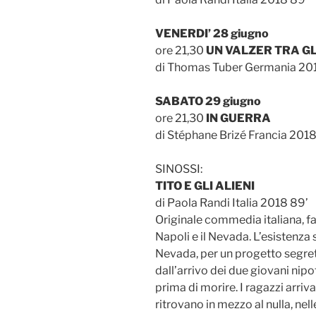
VENERDI’ 28 giugno
ore 21,30
UN VALZER TRA GL
di Thomas Tuber Germania 201
SABATO 29 giugno
ore 21,30
IN GUERRA
di Stéphane Brizé Francia 2018
SINOSSI:
TITO E GLI ALIENI
di Paola Randi Italia 2018 89’
Originale commedia italiana, fa
Napoli e il Nevada. L’esistenza 
Nevada, per un progetto segret
dall’arrivo dei due giovani nipoti
prima di morire. I ragazzi arri
ritrovano in mezzo al nulla, nell