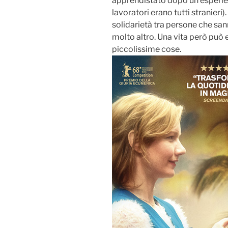
apprendistato dopo un’esperien
lavoratori erano tutti stranieri)
solidarietà tra persone che san
molto altro. Una vita però può 
piccolissime cose.