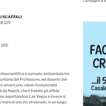
Campagna di t
I SCAFFALI
8 125’
 105’
ntascientifica e surreale, ambientata tra
solitaria del Professore, nel deserto del
o americano, viene rivoluzionata
 da Napoli, che il fratello gli affida
vano aspettandosi Las Vegas e invece si
e mani di uno zio stralunato, in un luogo