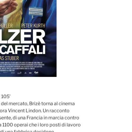
 105’
e del mercato, Brizè torna al cinema
cora Vincent Lindon. Un racconto
sente, di una Francia in marcia contro
100 operai che i loro posti di lavoro
ti di una fabbrica decidono