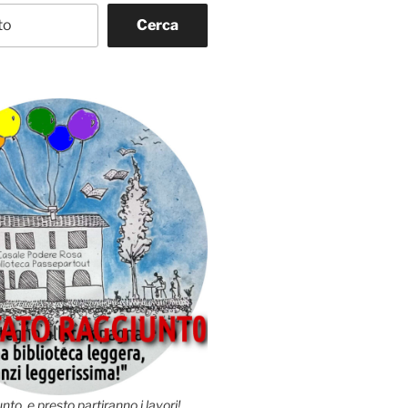
Cerca
nto, e presto partiranno i lavori!