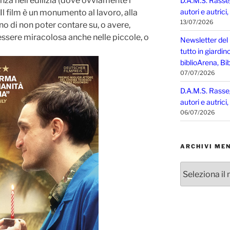
za nell’edilizia (dove ovviamente i
D.A.M.S. Rasse
autori e autrici
. Il film è un monumento al lavoro, alla
13/07/2026
no di non poter contare su, o avere,
essere miracolosa anche nelle piccole, o
Newsletter del
tutto in giardin
biblioArena, Bib
07/07/2026
D.A.M.S. Rasse
autori e autrici
06/07/2026
ARCHIVI MEN
Archivi
mensili