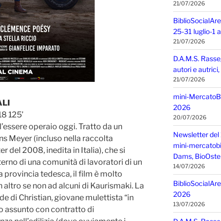
21/07/2026
BiblioSocialAre
25-31 luglio-1
21/07/2026
D.A.M.S. Rasse
autori e autric
21/07/2026
mini-MercatoBIO
ALI
2026
8 125’
20/07/2026
l’essere operaio oggi. Tratto da un
Newsletter del 
ns Meyer (incluso nella raccolta
mini-mercatobio,
 del 2008, inedita in Italia), che si
Dams, BioOster
terno di una comunità di lavoratori di un
14/07/2026
 provincia tedesca, il film è molto
BiblioSocialAre
 altro se non ad alcuni di Kaurismaki. La
2026
de di Christian, giovane mulettista “in
13/07/2026
o assunto con contratto di