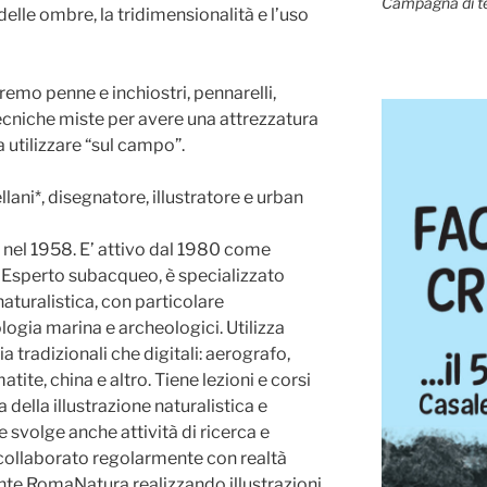
Campagna di t
a delle ombre, la tridimensionalità e l’uso
emo penne e inchiostri, pennarelli,
ecniche miste per avere una attrezzatura
utilizzare “sul campo”.
llani*, disegnatore, illustratore e urban
 nel 1958. E’ attivo dal 1980 come
e. Esperto subacqueo, è specializzato
 naturalistica, con particolare
logia marina e archeologici. Utilizza
 tradizionali che digitali: aerografo,
atite, china e altro. Tiene lezioni e corsi
a della illustrazione naturalistica e
 svolge anche attività di ricerca e
ollaborato regolarmente con realtà
Ente RomaNatura realizzando illustrazioni