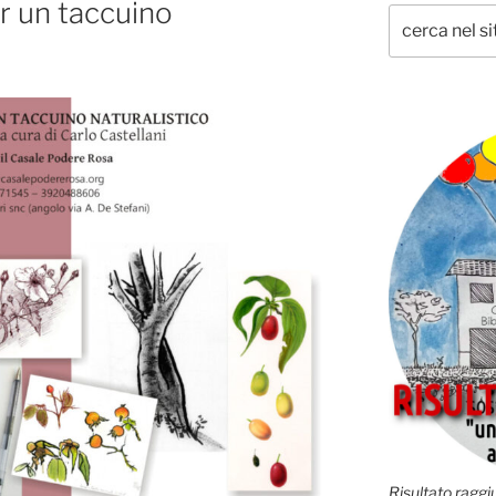
r un taccuino
Risultato raggiu