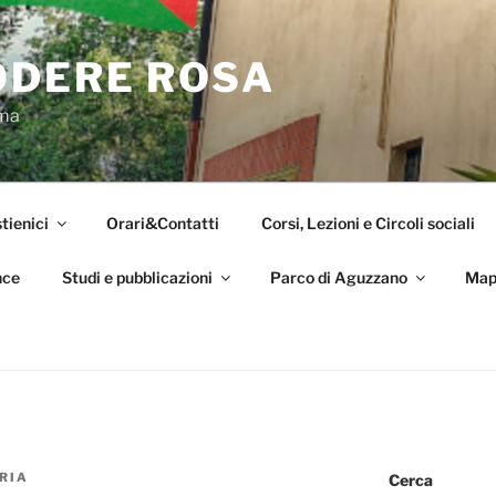
ODERE ROSA
oma
tienici
Orari&Contatti
Corsi, Lezioni e Circoli sociali
nce
Studi e pubblicazioni
Parco di Aguzzano
Map
RIA
Cerca