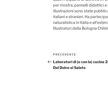
per mostre, pannelli didattici 
illustrazioni sono state pubblic
italiani e stranieri. Ha parteci
naturalistica in Italia e all’este
Illustratori della Bologna Child
Navigazione
Articolo
PRECEDENTE
articoli
precedente:
Laboratori di (e con la) cucina 
Dal Dolce al Salato