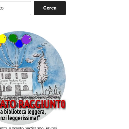
Cerca
nto, e presto partiranno i lavori!