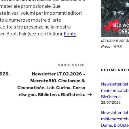
e materiale promozionale. Sue
ate in vari volumi per importanti editori
pato a numerose mostre di arte
ro, oltre a tre presenze nella mostra
ren Book Fair (sez. non fiction).
Fonte
Istruzioni per d
Rosa - APS
SUCCESSIVO
Articolo
ULTIMI ARTI
successivo
2026.
Newsletter 17.02.2026 –
MercatoBIO. Cineforum &
Newsletter del
Cinematinée. Lab-Cucina. Corso
mini-mercatobio
disegno. Biblioteca. BioOsteria.
BioOsteria.
28/07/2026
Newsletter del
mini-mercatobio,
Dams, BioOster