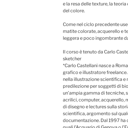
e la resa delle texture, la teori
del colore.
Come nel ciclo precedente user
matite colorate, acquerello e t
leggera e poco ingombrante da 
Il corso è tenuto da Carlo Caste
sketcher
*Carlo Castellani nasce a Roma
grafico e illustratore freelanc
nella illustrazione scientifica e
predilezione per soggetti di bio
un’ampia gamma di tecniche, sia
acrilici, computer, acquerello, m
di disegno e lectures sulla stori
scientifica, argomento sul quale
documentazione. Dal 1997 ha c
quali l’Acquario di Genova o l’