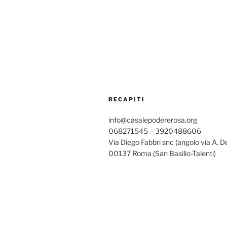
RECAPITI
info@casalepodererosa.org
068271545 – 3920488606
Via Diego Fabbri snc (angolo via A. D
00137 Roma (San Basilio-Talenti)