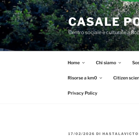
Salta
al
CASALE P
contenuto
Centro sociale e culturale a R
Home
Chi siamo
Sos
Risorse a km0
Citizen scie
Privacy Policy
PUBBLICATO
17/02/2026
DI
HASTALAVICTO
IL