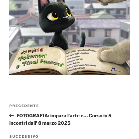
Navigazione
Articolo
PRECEDENTE
articoli
precedente:
FOTOGRAFIA: impara l’arte e… Corso in 5
incontri dall’ 8 marzo 2025
Articolo
SUCCESSIVO