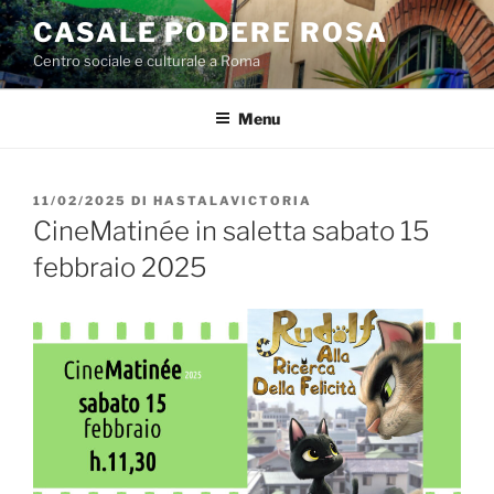
Salta
CASALE PODERE ROSA
al
Centro sociale e culturale a Roma
contenuto
Menu
PUBBLICATO
11/02/2025
DI
HASTALAVICTORIA
IL
CineMatinée in saletta sabato 15
febbraio 2025