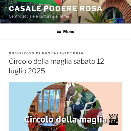
Salta
CASALE PODERE ROSA
al
Centro sociale e culturale a Roma
contenuto
Menu
PUBBLICATO
08/07/2025
DI
HASTALAVICTORIA
IL
Circolo della maglia sabato 12
luglio 2025