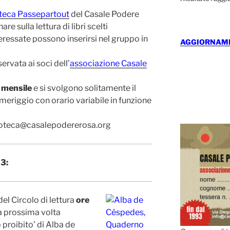
oteca Passepartout
del Casale Podere
re sulla lettura di libri scelti
eressate possono inserirsi nel gruppo in
AGGIORNAMEN
ervata ai soci dell’
associazione Casale
 mensile
e si svolgono solitamente il
meriggio con orario variabile in funzione
lioteca@casalepodererosa.org
3:
el Circolo di lettura
ore
a prossima volta
proibito’ di Alba de