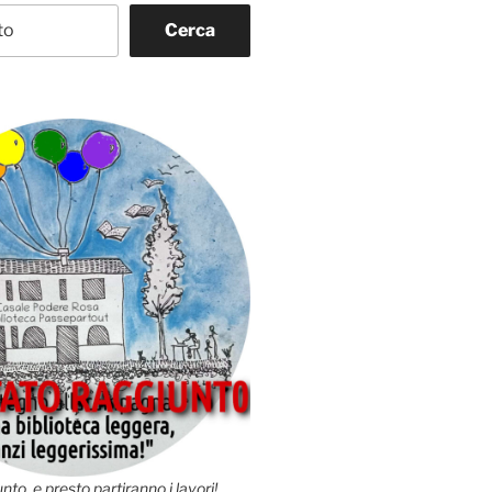
Cerca
nto, e presto partiranno i lavori!