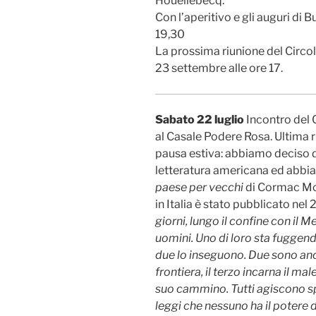
Houellebecq.
Con l’aperitivo e gli auguri di 
19,30
La prossima riunione del Circolo
23 settembre alle ore 17.
Sabato 22 luglio
Incontro del C
al Casale Podere Rosa. Ultima r
pausa estiva: abbiamo deciso d
letteratura americana ed abbi
paese per vecchi
di Cormac McC
in Italia è stato pubblicato nel
giorni, lungo il confine con il Me
uomini. Uno di loro sta fuggendo
due lo inseguono. Due sono anco
frontiera, il terzo incarna il m
suo cammino. Tutti agiscono spi
leggi che nessuno ha il potere 