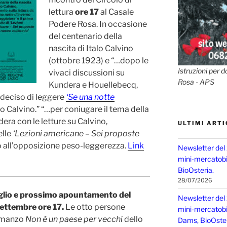
lettura
ore 17
al Casale
Podere Rosa. In occasione
del centenario della
nascita di Italo Calvino
(ottobre 1923) e “…dopo le
Istruzioni per d
vivaci discussioni su
Rosa - APS
Kundera e Houellebecq,
 deciso di leggere
‘Se una notte
lo Calvino.” “…per coniugare il tema della
ra con le letture su Calvino,
ULTIMI ARTI
elle
‘Lezioni americane – Sei proposte
 all’opposizione peso-leggerezza.
Link
Newsletter del
mini-mercatobio
BioOsteria.
28/07/2026
uglio e prossimo apountamento del
Newsletter del
settembre ore 17.
Le otto persone
mini-mercatobio,
romanzo
Non è un paese per vecchi
dello
Dams, BioOster