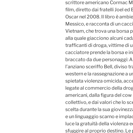
scrittore americano Cormac McC
film, diretto dai fratelli Joel e
Oscar nel 2008. Il libro è ambie
Messico, e racconta di un cacc
Vietnam, che trova una borsa pi
alla quale giacciono alcuni cadav
trafficanti di droga, vittime d
cacciatore prende la borsa e in
braccato da due personaggi: Ant
l’anziano sceriffo Bell, diviso tr
western e la rassegnazione a 
spietata violenza omicida, acce
legate al commercio della drog
americani, dalla figura del co
collettivo, e dai valori che lo 
scelta durante la sua giovinezz
e un linguaggio scarno e impla
luce la gratuità della violenza 
sfuggire al proprio destino. 