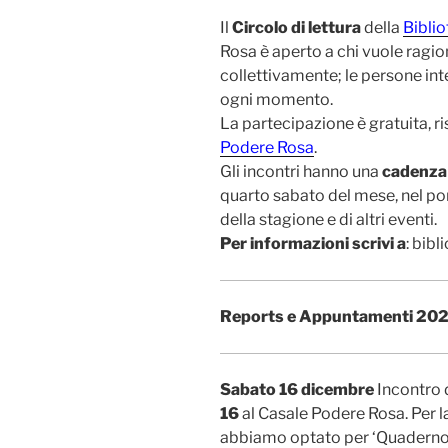
Il
Circolo di lettura
della
Bibli
Rosa è aperto a chi vuole ragiona
collettivamente; le persone int
ogni momento.
La partecipazione è gratuita, ris
Podere Rosa
.
Gli incontri hanno una
cadenza
quarto sabato del mese, nel po
della stagione e di altri eventi.
Per informazioni scrivi a
: bib
Reports e Appuntamenti 202
Sabato 16 dicembre
Incontro d
16
al Casale Podere Rosa. Per l
abbiamo optato per ‘Quaderno 