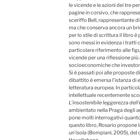
le vicende e le azioni dei tre p
pagine in corsivo, che rappres
sceriffo Bell, rappresentante d
ma che conserva ancora un brici
per lo stile di scrittura il libro è
sono messi in evidenza i tratti 
particolare riferimento alle fi
vicende per una riflessione pi
socioeconomiche che investono
Si è passati poi alle proposte d
dibattito è emersa l’istanza di 
letteratura europea. In partico
intellettuale recentemente sc
L’insostenibile leggerezza dell
ambientato nella Praga degli an
pone molti interrogativi quanto 
questo libro, Rosario propone 
un’isola
(Bompiani, 2005), del 