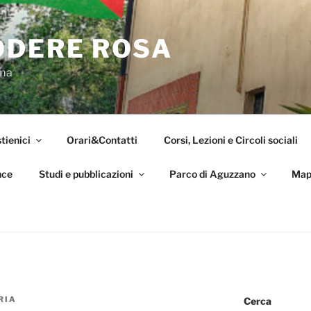
ODERE ROSA
oma
tienici
Orari&Contatti
Corsi, Lezioni e Circoli sociali
nce
Studi e pubblicazioni
Parco di Aguzzano
Map
RIA
Cerca