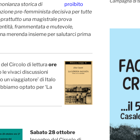
Campagna di t
imonianza storica di
azione pre-femminista decisiva per tutte
soprattutto una magistrale prova
identità, frammentata e mutevole,
na merenda insieme per salutarci prima
del Circolo di lettura
ore
le vivaci discussioni
o un viaggiatore’ di Italo
 abbiamo optato per ‘La
Sabato 28 ottobre
Incontro del Circolo di