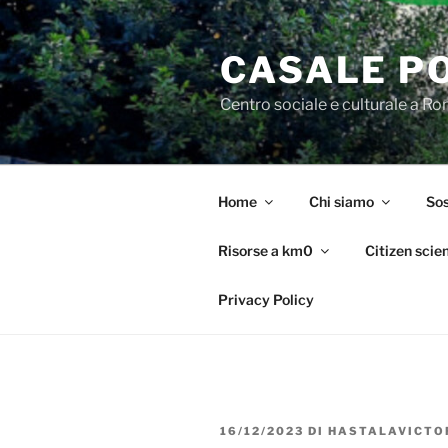
Salta
al
CASALE P
contenuto
Centro sociale e culturale a R
Home
Chi siamo
Sos
Risorse a km0
Citizen scie
Privacy Policy
PUBBLICATO
16/12/2023
DI
HASTALAVICTO
IL