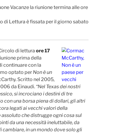
Buone Vacanze la riunione termina alle ore
 di Lettura è fissata per il giorno sabato
ircolo di lettura
ore 17
iunione prima della
i continuare con la
amo optato per
Non è un
arthy. Scritto nel 2005,
 2006 da Einaudi.
“Nel Texas dei nostri
ssico, si incrociano i destini di tre
 con una borsa piena di dollari, gli altri
ra legati ai vecchi valori della
ale assoluto che distrugge ogni cosa sul
nti da una necessità ineluttabile, da
di cambiare, in un mondo dove solo gli