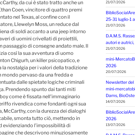
arthy, da cui è stato tratto anche un
21/07/2026
d Ethan Coen, vincitore di quattro premi
BiblioSocialAre
ntato nel Texas, al confine con il
25-31 luglio-1
iatore, Llewelyn Moss, un reduce dal
21/07/2026
ena di soldi accanto a una jeep intorno
D.A.M.S. Rasse
eri di uomini crivellati di proiettili,
autori e autric
i un passaggio di consegne andato male. Il
21/07/2026
izia così la sua avventura di uomo
mini-MercatoBIO
on Chigurh, un killer psicopatico, e
2026
a la nostalgia per i valori della tradizione
20/07/2026
un mondo pervaso da una fredda e
ntuata dalle spietate logiche criminali
Newsletter del 
mini-mercatobio,
a. Prendendo spunto dai tanti miti
Dams, BioOster
w boy come è fissata nell’immaginario
14/07/2026
sceriffo rivendica come fondanti ogni sua
a, McCarthy, con la durezza dei dialoghi
BiblioSocialAre
cabile, smonta tutto ciò, mettendo in
2026
ed evidenziando l’impossibilità di
13/07/2026
Le pagine che descrivono minuziosamente