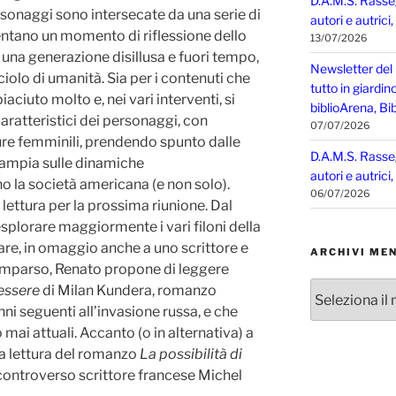
D.A.M.S. Rasse
ersonaggi sono intersecate da una serie di
autori e autrici
entano un momento di riflessione dello
13/07/2026
i una generazione disillusa e fuori tempo,
Newsletter del
olo di umanità. Sia per i contenuti che
tutto in giardin
 piaciuto molto e, nei vari interventi, si
biblioArena, Bib
caratteristici dei personaggi, con
07/07/2026
gure femminili, prendendo spunto dalle
D.A.M.S. Rasse
ù ampia sulle dinamiche
autori e autrici
 la società americana (e non solo).
06/07/2026
i lettura per la prossima riunione. Dal
esplorare maggiormente i vari filoni della
lare, in omaggio anche a uno scrittore e
ARCHIVI MEN
omparso, Renato propone di leggere
Archivi
’essere
di Milan Kundera, romanzo
mensili
ni seguenti all’invasione russa, e che
mai attuali. Accanto (o in alternativa) a
la lettura del romanzo
La possibilità di
controverso scrittore francese Michel