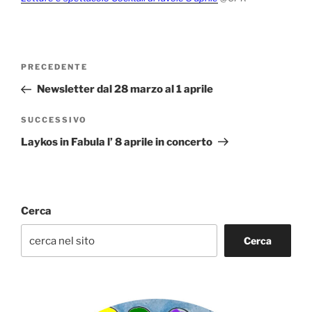
Navigazione
Articolo
PRECEDENTE
articoli
precedente:
Newsletter dal 28 marzo al 1 aprile
Articolo
SUCCESSIVO
successivo
Laykos in Fabula l’ 8 aprile in concerto
Cerca
Cerca