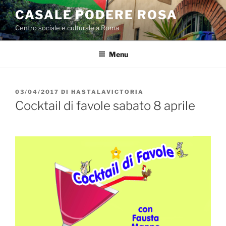
Salta
CASALE PODERE ROSA
al
Centro sociale e culturale a Roma
contenuto
Menu
PUBBLICATO
03/04/2017
DI
HASTALAVICTORIA
IL
Cocktail di favole sabato 8 aprile