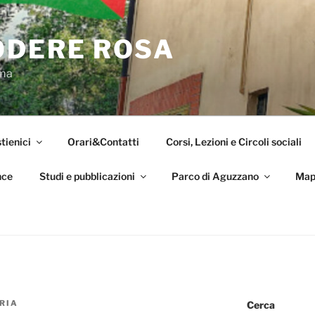
ODERE ROSA
oma
tienici
Orari&Contatti
Corsi, Lezioni e Circoli sociali
nce
Studi e pubblicazioni
Parco di Aguzzano
Map
RIA
Cerca