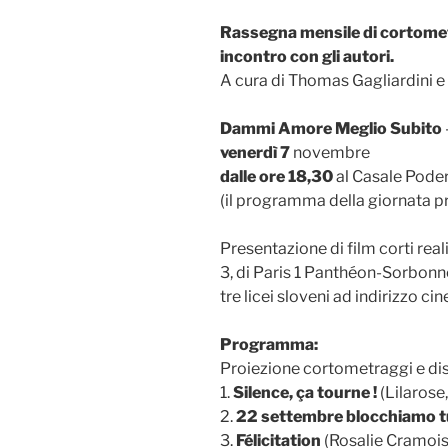
Rassegna mensile di cortometr
incontro con gli autori.
A cura di Thomas Gagliardini 
Dammi Amore Meglio Subito
venerdì 7
novembre
dalle ore 18,30
al Casale Pode
(il programma della giornata p
Presentazione di film corti rea
3, di Paris 1 Panthéon-Sorbonne
tre licei sloveni ad indirizzo c
Programma:
Proiezione cortometraggi e disc
1.
Silence, ça tourne !
(Lilarose
2.
22 settembre blocchiamo t
3.
Félicitation
(Rosalie Cramois