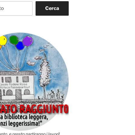
Cerca
nto, e presto partiranno i lavori!