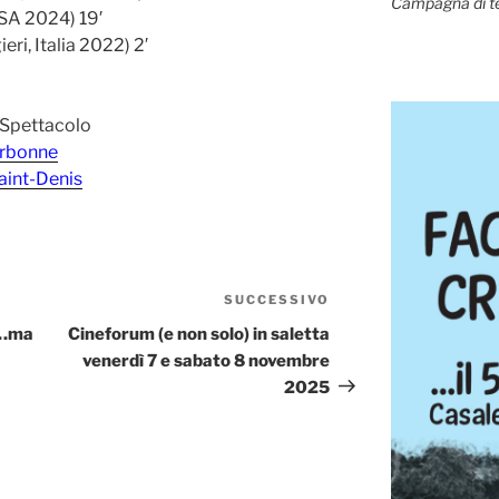
Campagna di t
USA 2024) 19′
eri, Italia 2022) 2′
 Spettacolo
rbonne
aint-Denis
SUCCESSIVO
Articolo
successivo
 …ma
Cineforum (e non solo) in saletta
venerdì 7 e sabato 8 novembre
2025