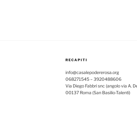
RECAPITI
info@casalepodererosa.org
068271545 – 3920488606
Via Diego Fabbri snc (angolo via A. D
00137 Roma (San Basilio-Talenti)