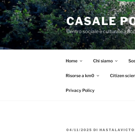
Salta
al
CASALE P
contenuto
Centro sociale e culturale a R
Home
Chi siamo
Sos
Risorse a km0
Citizen scie
Privacy Policy
PUBBLICATO
04/11/2025
DI
HASTALAVICTO
IL