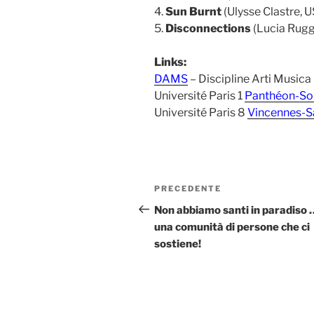
4.
Sun Burnt
(Ulysse Clastre, 
5.
Disconnections
(Lucia Ruggi
Links:
DAMS
– Discipline Arti Musica
Université Paris 1
Panthéon-So
Université Paris 8
Vincennes-S
Navigazione
Articolo
PRECEDENTE
articoli
precedente:
Non abbiamo santi in paradiso
una comunità di persone che ci
sostiene!