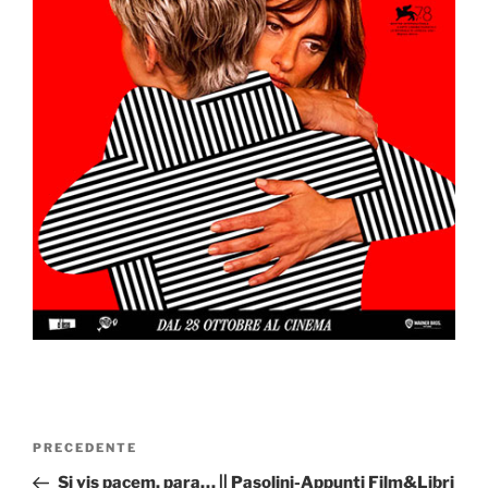
Navigazione
Articolo
PRECEDENTE
articoli
precedente:
Si vis pacem, para… || Pasolini-Appunti Film&Libri