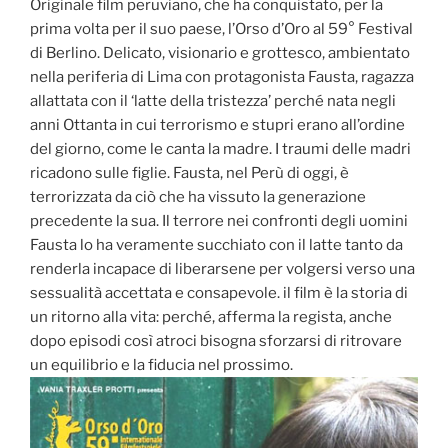
Originale film peruviano, che ha conquistato, per la
prima volta per il suo paese, l’Orso d’Oro al 59° Festival
di Berlino. Delicato, visionario e grottesco, ambientato
nella periferia di Lima con protagonista Fausta, ragazza
allattata con il ‘latte della tristezza’ perché nata negli
anni Ottanta in cui terrorismo e stupri erano all’ordine
del giorno, come le canta la madre. I traumi delle madri
ricadono sulle figlie. Fausta, nel Perù di oggi, è
terrorizzata da ciò che ha vissuto la generazione
precedente la sua. Il terrore nei confronti degli uomini
Fausta lo ha veramente succhiato con il latte tanto da
renderla incapace di liberarsene per volgersi verso una
sessualità accettata e consapevole. il film è la storia di
un ritorno alla vita: perché, afferma la regista, anche
dopo episodi così atroci bisogna sforzarsi di ritrovare
un equilibrio e la fiducia nel prossimo.