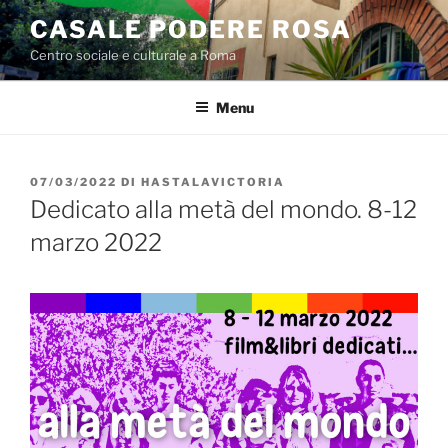
Salta
CASALE PODERE ROSA
al
Centro sociale e culturale a Roma
contenuto
Menu
PUBBLICATO
07/03/2022
DI
HASTALAVICTORIA
IL
Dedicato alla metà del mondo. 8-12
marzo 2022