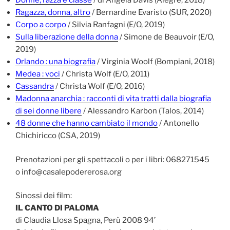
Donne, razza e classe
/ di Angela Davis (Alegre, 2018)
Ragazza, donna, altro
/ Bernardine Evaristo (SUR, 2020)
Corpo a corpo
/ Silvia Ranfagni (E/O, 2019)
Sulla liberazione della donna
/ Simone de Beauvoir (E/O,
2019)
Orlando : una biografia
/ Virginia Woolf (Bompiani, 2018)
Medea : voci
/ Christa Wolf (E/O, 2011)
Cassandra
/ Christa Wolf (E/O, 2016)
Madonna anarchia : racconti di vita tratti dalla biografia
di sei donne libere
/ Alessandro Karbon (Talos, 2014)
48 donne che hanno cambiato il mondo
/ Antonello
Chichiricco (CSA, 2019)
Prenotazioni per gli spettacoli o per i libri: 068271545
o info@casalepodererosa.org
Sinossi dei film:
IL CANTO DI PALOMA
di Claudia Llosa Spagna, Perù 2008 94’