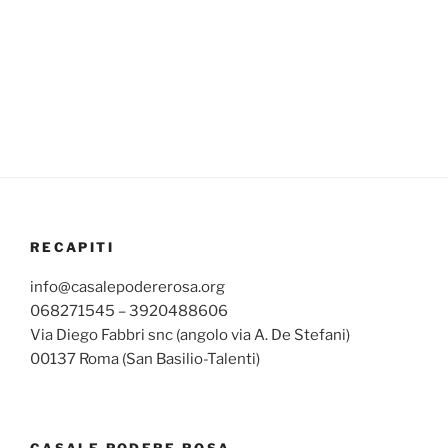
RECAPITI
info@casalepodererosa.org
068271545 – 3920488606
Via Diego Fabbri snc (angolo via A. De Stefani)
00137 Roma (San Basilio-Talenti)
CASALE PODERE ROSA