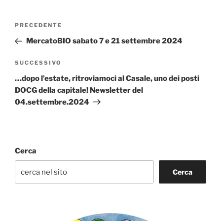
Navigazione
Articolo
PRECEDENTE
articoli
precedente:
MercatoBIO sabato 7 e 21 settembre 2024
Articolo
SUCCESSIVO
successivo
…dopo l’estate, ritroviamoci al Casale, uno dei posti
DOCG della capitale! Newsletter del
04.settembre.2024
Cerca
Cerca