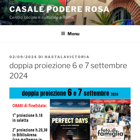
Salta
CASALE PODERE ROSA
al
Centro sociale e culturale a Roma
contenuto
Menu
PUBBLICATO
02/09/2024
DI
HASTALAVICTORIA
IL
doppia proiezione 6 e 7 settembre
2024