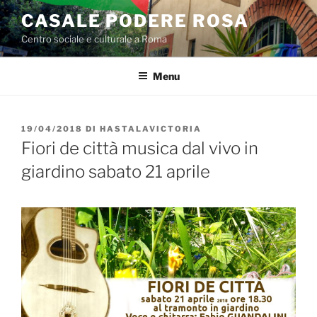
Salta
CASALE PODERE ROSA
al
Centro sociale e culturale a Roma
contenuto
Menu
PUBBLICATO
19/04/2018
DI
HASTALAVICTORIA
IL
Fiori de città musica dal vivo in
giardino sabato 21 aprile