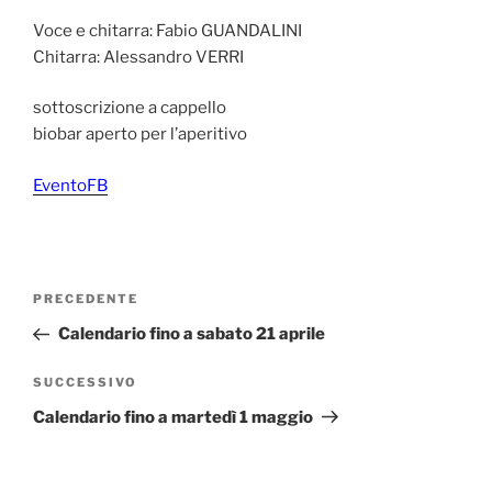
Voce e chitarra: Fabio GUANDALINI
Chitarra: Alessandro VERRI
sottoscrizione a cappello
biobar aperto per l’aperitivo
EventoFB
Navigazione
Articolo
PRECEDENTE
articoli
precedente:
Calendario fino a sabato 21 aprile
Articolo
SUCCESSIVO
successivo
Calendario fino a martedì 1 maggio