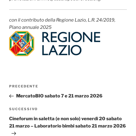
con il contributo della Regione Lazio, L.R. 24/2019,
Piano annuale 2025
Navigazione
Articolo
PRECEDENTE
articoli
precedente:
MercatoBIO sabato 7 e 21 marzo 2026
Articolo
SUCCESSIVO
successivo
Cineforum in saletta (e non solo) venerdì 20 sabato
21 marzo – Laboratorio bimbi sabato 21 marzo 2026