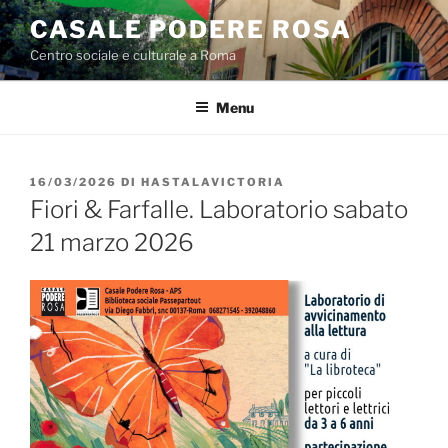
Salta
CASALE PODERE ROSA
al
Centro sociale e culturale a Roma
contenuto
Menu
PUBBLICATO
16/03/2026
DI
HASTALAVICTORIA
IL
Fiori & Farfalle. Laboratorio sabato
21 marzo 2026