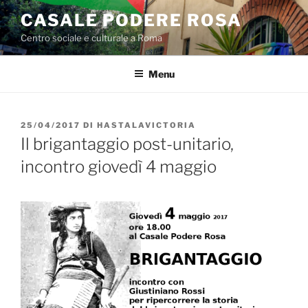
Salta
CASALE PODERE ROSA
al
Centro sociale e culturale a Roma
contenuto
Menu
PUBBLICATO
25/04/2017
DI
HASTALAVICTORIA
IL
Il brigantaggio post-unitario,
incontro giovedì 4 maggio