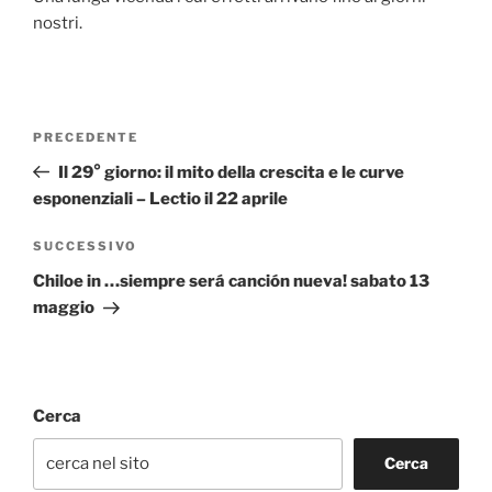
nostri.
Navigazione
Articolo
PRECEDENTE
articoli
precedente:
Il 29° giorno: il mito della crescita e le curve
esponenziali – Lectio il 22 aprile
Articolo
SUCCESSIVO
successivo
Chiloe in …siempre será canción nueva! sabato 13
maggio
Cerca
Cerca