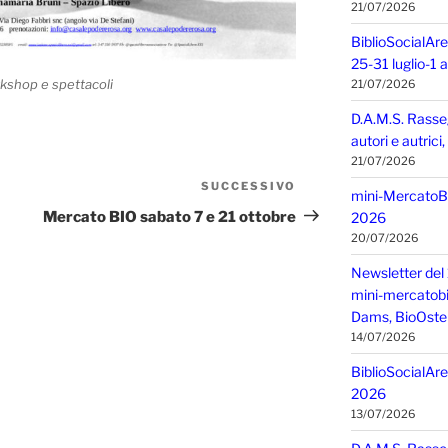
21/07/2026
BiblioSocialAre
25-31 luglio-1
rkshop e spettacoli
21/07/2026
D.A.M.S. Rasse
autori e autric
21/07/2026
SUCCESSIVO
Articolo
mini-MercatoBIO
successivo
Mercato BIO sabato 7 e 21 ottobre
2026
20/07/2026
Newsletter del 
mini-mercatobio,
Dams, BioOster
14/07/2026
BiblioSocialAre
2026
13/07/2026