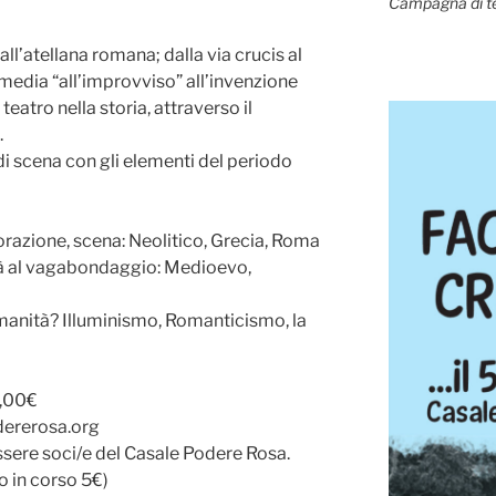
Campagna di t
i all’atellana romana; dalla via crucis al
media “all’improvviso” all’invenzione
 teatro nella storia, attraverso il
.
di scena con gli elementi del periodo
orazione, scena: Neolitico, Grecia, Roma
tà al vagabondaggio: Medioevo,
manità? Illuminismo, Romanticismo, la
0,00€
dererosa.org
ssere soci/e del Casale Podere Rosa.
o in corso 5€)