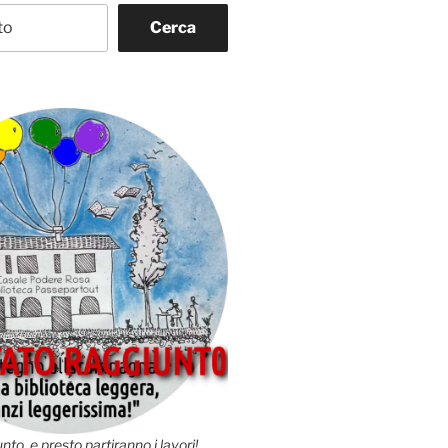
Cerca
nto, e presto partiranno i lavori!