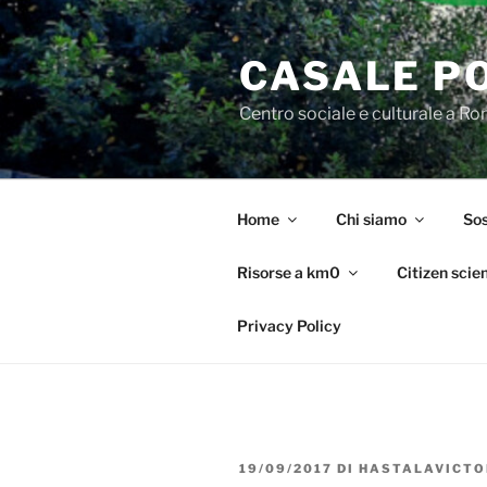
Salta
al
CASALE P
contenuto
Centro sociale e culturale a R
Home
Chi siamo
Sos
Risorse a km0
Citizen scie
Privacy Policy
PUBBLICATO
19/09/2017
DI
HASTALAVICTO
IL