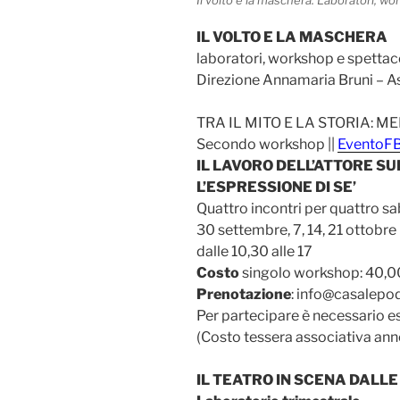
Il volto e la maschera. Laboratori, wo
IL VOLTO E LA MASCHERA
laboratori, workshop e spettac
Direzione Annamaria Bruni – As
TRA IL MITO E LA STORIA: M
Secondo workshop ||
EventoF
IL LAVORO DELL’ATTORE 
L’ESPRESSIONE DI SE’
Quattro incontri per quattro s
30 settembre, 7, 14, 21 ottobre
dalle 10,30 alle 17
Costo
singolo workshop: 40,
Prenotazione
: info@casalepo
Per partecipare è necessario e
(Costo tessera associativa ann
IL TEATRO IN SCENA DALLE 