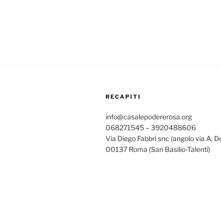
RECAPITI
info@casalepodererosa.org
068271545 – 3920488606
Via Diego Fabbri snc (angolo via A. D
00137 Roma (San Basilio-Talenti)