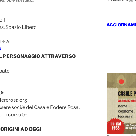
rkshop e spettacoli
oli
AGGIORNAMEN
s. Spazio Libero
EDEA
B
SUL PERSONAGGIO ATTRAVERSO
abato
00€
dererosa.org
ssere soci/e del Casale Podere Rosa.
o in corso 5€)
ORIGINI AD OGGI