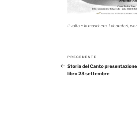
Il volto e la maschera. Laboratori, wo
Navigazione
Articolo
PRECEDENTE
articoli
precedente:
Storia del Canto presentazione
libro 23 settembre