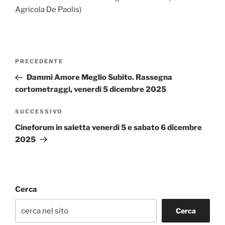
Agricola De Paolis)
Navigazione
Articolo
PRECEDENTE
articoli
precedente:
Dammi Amore Meglio Subito. Rassegna
cortometraggi, venerdì 5 dicembre 2025
Articolo
SUCCESSIVO
successivo
Cineforum in saletta venerdì 5 e sabato 6 dicembre
2025
Cerca
Cerca