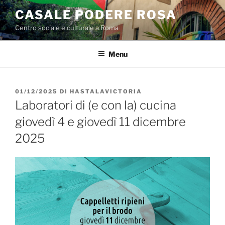
Salta
CASALE PODERE ROSA
al
Centro sociale e culturale a Roma
contenuto
Menu
PUBBLICATO
01/12/2025
DI
HASTALAVICTORIA
IL
Laboratori di (e con la) cucina
giovedì 4 e giovedì 11 dicembre
2025