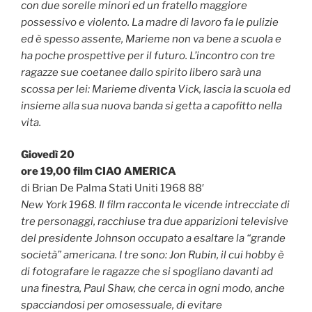
con due sorelle minori ed un fratello maggiore
possessivo e violento. La madre di lavoro fa le pulizie
ed è spesso assente, Marieme non va bene a scuola e
ha poche prospettive per il futuro. L’incontro con tre
ragazze sue coetanee dallo spirito libero sarà una
scossa per lei: Marieme diventa Vick, lascia la scuola ed
insieme alla sua nuova banda si getta a capofitto nella
vita.
Giovedì 20
ore 19,00 film CIAO AMERICA
di Brian De Palma Stati Uniti 1968 88′
New York 1968. Il film racconta le vicende intrecciate di
tre personaggi, racchiuse tra due apparizioni televisive
del presidente Johnson occupato a esaltare la “grande
società” americana. I tre sono: Jon Rubin, il cui hobby è
di fotografare le ragazze che si spogliano davanti ad
una finestra, Paul Shaw, che cerca in ogni modo, anche
spacciandosi per omosessuale, di evitare