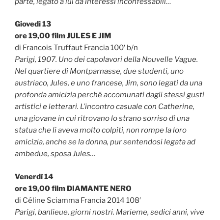
parte, legato a lui da interessi inconfessabili…
Giovedì 13
ore 19,00 film JULES E JIM
di Francois Truffaut Francia 100′ b/n
Parigi, 1907. Uno dei capolavori della Nouvelle Vague.
Nel quartiere di Montparnasse, due studenti, uno
austriaco, Jules, e uno francese, Jim, sono legati da una
profonda amicizia perché accomunati dagli stessi gusti
artistici e letterari. L’incontro casuale con Catherine,
una giovane in cui ritrovano lo strano sorriso di una
statua che li aveva molto colpiti, non rompe la loro
amicizia, anche se la donna, pur sentendosi legata ad
ambedue, sposa Jules…
Venerdì 14
ore 19,00 film DIAMANTE NERO
di Céline Sciamma Francia 2014 108′
Parigi, banlieue, giorni nostri. Marieme, sedici anni, vive