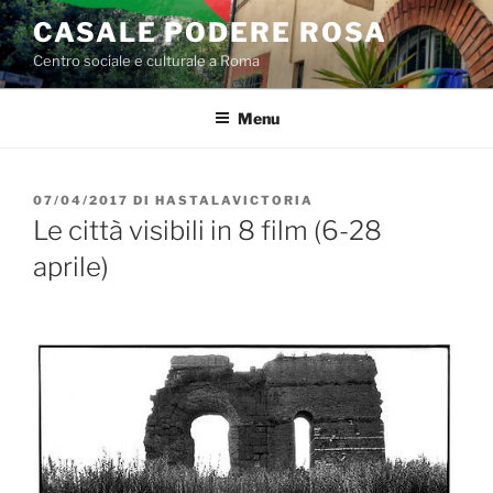
Salta
CASALE PODERE ROSA
al
Centro sociale e culturale a Roma
contenuto
Menu
PUBBLICATO
07/04/2017
DI
HASTALAVICTORIA
IL
Le città visibili in 8 film (6-28
aprile)