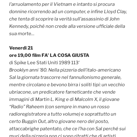
l’arruolamento per il Vietnam e intanto si procura
donnine ricorrendo ad un computer, e infine Lloyd Clay,
che tenta di scoprire la verità sull’assassinio di John
Kennedy, poiché non crede alla versione ufficiale della
sua morte…
Venerdì 21
ore 19,00 film FA’ LA COSA GIUSTA
di Spike Lee Stati Uniti 1989 113′
Brooklyn anni ’80. Nella pizzeria dell’italo-americano
Sal la giornata trascorre nel fannullonismo generale,
mentre circolano e bevono birra i soliti tipi: un vecchio
ubriacone, un predicatore farneticante che vende
immagini di Martin L. King e di Malcolm X, il giovane
“Radio” Raheem (con sempre in mano un rosso
radioregistratore a tutto volume) e soprattutto un
certo Buggin Out, altro giovane nero del posto,
attaccabrighe patentato, che ce l’ha con Sal perché sui
muri della pizzeria non ci sono ritratti che di artisti