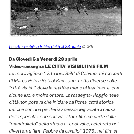
Le città visibili in 8 film dal 6 al 28 aprile
@CPR
Da Giovedì 6 a Venerdì 28 aprile
Video-rassegna LE CITTA’ VISIBILI IN 8 FILM
Le meravigliose “città invisibili” di Calvino nei racconti
di Marco Polo a Kublai Kan sono molto diverse dalle
“città visibili” dove la realtà è meno affascinante, con
alcune luci e molte ombre. La rassegna-viaggio nelle
città non poteva che iniziare da Roma, città storica
unica e con una periferia spesso degradata a causa
della speculazione edilizia. Il tour filmico parte dalla
“mandrakata” dello stadio a tor di valle, celebrato nel
divertente film “Febbre da cavallo” (1976), nel film si