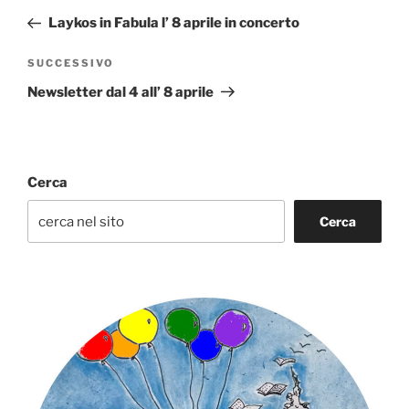
articoli
precedente:
Laykos in Fabula l’ 8 aprile in concerto
Articolo
SUCCESSIVO
successivo
Newsletter dal 4 all’ 8 aprile
Cerca
Cerca