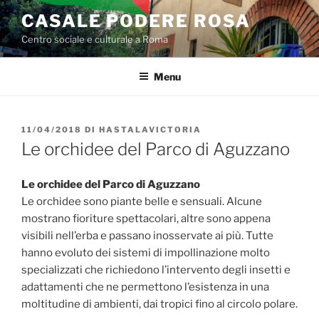
Salta
CASALE PODERE ROSA
al
Centro sociale e culturale a Roma
contenuto
Menu
PUBBLICATO
11/04/2018
DI
HASTALAVICTORIA
IL
Le orchidee del Parco di Aguzzano
Le orchidee del Parco di Aguzzano
Le orchidee sono piante belle e sensuali. Alcune
mostrano fioriture spettacolari, altre sono appena
visibili nell’erba e passano inosservate ai più. Tutte
hanno evoluto dei sistemi di impollinazione molto
specializzati che richiedono l’intervento degli insetti e
adattamenti che ne permettono l’esistenza in una
moltitudine di ambienti, dai tropici fino al circolo polare.