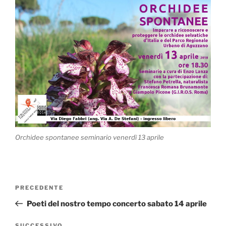
Orchidee spontanee seminario venerdì 13 aprile
Navigazione
Articolo
PRECEDENTE
articoli
precedente:
Poeti del nostro tempo concerto sabato 14 aprile
SUCCESSIVO