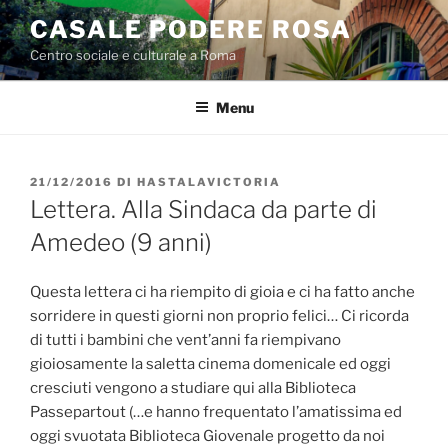
Salta
CASALE PODERE ROSA
al
Centro sociale e culturale a Roma
contenuto
Menu
PUBBLICATO
21/12/2016
DI
HASTALAVICTORIA
IL
Lettera. Alla Sindaca da parte di
Amedeo (9 anni)
Questa lettera ci ha riempito di gioia e ci ha fatto anche
sorridere in questi giorni non proprio felici… Ci ricorda
di tutti i bambini che vent’anni fa riempivano
gioiosamente la saletta cinema domenicale ed oggi
cresciuti vengono a studiare qui alla Biblioteca
Passepartout (…e hanno frequentato l’amatissima ed
oggi svuotata Biblioteca Giovenale progetto da noi