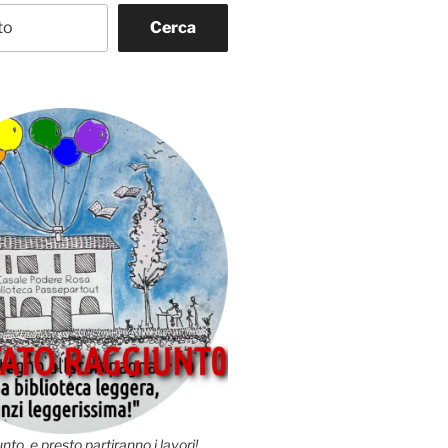
Cerca
nto, e presto partiranno i lavori!