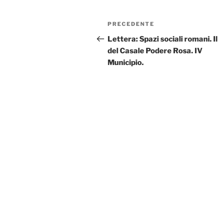
Navigazione
Articolo
PRECEDENTE
articoli
precedente:
Lettera: Spazi sociali romani. Il
del Casale Podere Rosa. IV
Municipio.