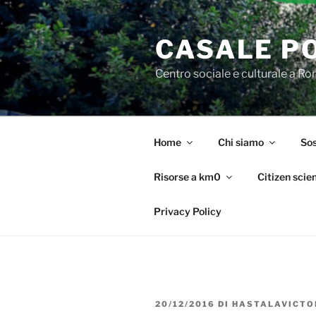
Salta
al
CASALE P
contenuto
Centro sociale e culturale a R
Home
Chi siamo
Sos
Risorse a km0
Citizen scie
Privacy Policy
PUBBLICATO
20/12/2016
DI
HASTALAVICTO
IL