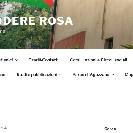
ODERE ROSA
oma
tienici
Orari&Contatti
Corsi, Lezioni e Circoli sociali
nce
Studi e pubblicazioni
Parco di Aguzzano
Map
RIA
Cerca