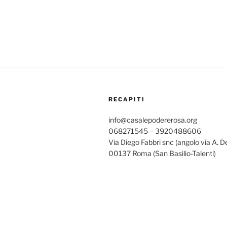
RECAPITI
info@casalepodererosa.org
068271545 – 3920488606
Via Diego Fabbri snc (angolo via A. D
00137 Roma (San Basilio-Talenti)