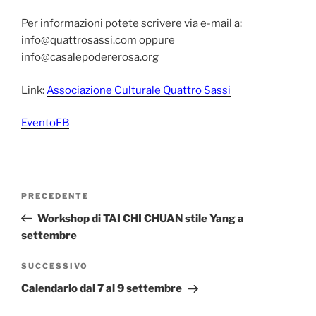
Per informazioni potete scrivere via e-mail a:
info@quattrosassi.com oppure
info@casalepodererosa.org
Link:
Associazione Culturale Quattro Sassi
EventoFB
Navigazione
Articolo
PRECEDENTE
articoli
precedente:
Workshop di TAI CHI CHUAN stile Yang a
settembre
Articolo
SUCCESSIVO
successivo
Calendario dal 7 al 9 settembre