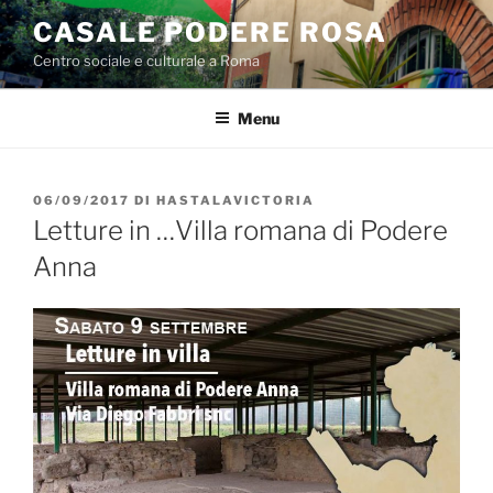
Salta
CASALE PODERE ROSA
al
Centro sociale e culturale a Roma
contenuto
Menu
PUBBLICATO
06/09/2017
DI
HASTALAVICTORIA
IL
Letture in …Villa romana di Podere
Anna